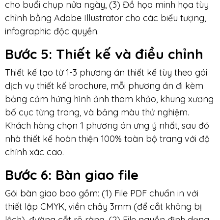
cho buổi chụp nửa ngày, (3) Đồ họa minh họa tùy
chỉnh bằng Adobe Illustrator cho các biểu tượng,
infographic độc quyền.
Bước 5
: Thiết kế và điều chỉnh
Thiết kế tạo từ 1-3 phương án thiết kế tùy theo gói
dịch vụ thiết kế brochure, mỗi phương án đi kèm
bảng cảm hứng hình ảnh tham khảo, khung xương
bố cục từng trang, và bảng màu thử nghiệm.
Khách hàng chọn 1 phương án ưng ý nhất, sau đó
nhà thiết kế hoàn thiện 100% toàn bộ trang với độ
chính xác cao.
Bước
6: Bàn giao file
Gói bàn giao bao gồm: (1) File PDF chuẩn in với
thiết lập CMYK, viền chảy 3mm (để cắt không bị
lệch), đường cắt rõ ràng, (2) File nguồn định dạng