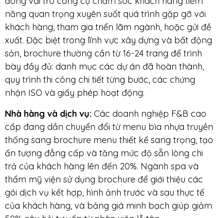
đóng vai trò công cụ chăm sóc khách hàng tiềm
năng quan trọng xuyên suốt quá trình gặp gỡ với
khách hàng, tham gia triển lãm ngành, hoặc gửi đề
xuất. Đặc biệt trong lĩnh vực xây dựng và bất động
sản, brochure thường cần từ 16-24 trang để trình
bày đầy đủ: danh mục các dự án đã hoàn thành,
quy trình thi công chi tiết từng bước, các chứng
nhận ISO và giấy phép hoạt động.
Nhà hàng
và dịch vụ
:
Các doanh nghiệp F&B cao
cấp đang dần chuyển đổi từ menu bìa nhựa truyền
thống sang brochure menu thiết kế sang trọng, tạo
ấn tượng đẳng cấp và tăng mức độ sẵn lòng chi
trả của khách hàng lên đến 20%. Ngành spa và
thẩm mỹ viện sử dụng brochure để giới thiệu các
gói dịch vụ kết hợp, hình ảnh trước và sau thực tế
của khách hàng, và bảng giá minh bạch giúp giảm