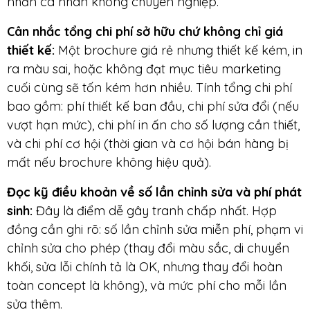
nhắn cá nhân không chuyên nghiệp.
Cân nhắc tổng chi phí sở hữu chứ không chỉ giá
thiết kế
:
Một brochure giá rẻ nhưng thiết kế kém, in
ra màu sai, hoặc không đạt mục tiêu marketing
cuối cùng sẽ tốn kém hơn nhiều. Tính tổng chi phí
bao gồm: phí thiết kế ban đầu, chi phí sửa đổi (nếu
vượt hạn mức), chi phí in ấn cho số lượng cần thiết,
và chi phí cơ hội (thời gian và cơ hội bán hàng bị
mất nếu brochure không hiệu quả).
Đọc kỹ điều khoản về số lần chỉnh sửa và phí phát
sinh
:
Đây là điểm dễ gây tranh chấp nhất. Hợp
đồng cần ghi rõ: số lần chỉnh sửa miễn phí, phạm vi
chỉnh sửa cho phép (thay đổi màu sắc, di chuyển
khối, sửa lỗi chính tả là OK, nhưng thay đổi hoàn
toàn concept là không), và mức phí cho mỗi lần
sửa thêm.