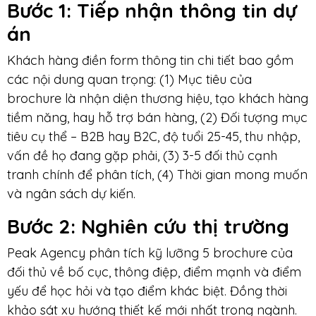
Bước 1
: Tiếp nhận thông tin dự
án
Khách hàng điền form thông tin chi tiết bao gồm
các nội dung quan trọng: (1) Mục tiêu của
brochure là nhận diện thương hiệu, tạo khách hàng
tiềm năng, hay hỗ trợ bán hàng, (2) Đối tượng mục
tiêu cụ thể – B2B hay B2C, độ tuổi 25-45, thu nhập,
vấn đề họ đang gặp phải, (3) 3-5 đối thủ cạnh
tranh chính để phân tích, (4) Thời gian mong muốn
và ngân sách dự kiến.
Bước 2
: Nghiên cứu thị trường
Peak Agency phân tích kỹ lưỡng 5 brochure của
đối thủ về bố cục, thông điệp, điểm mạnh và điểm
yếu để học hỏi và tạo điểm khác biệt. Đồng thời
khảo sát xu hướng thiết kế mới nhất trong ngành.