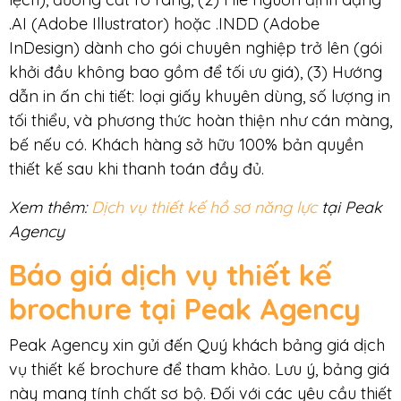
.AI (Adobe Illustrator) hoặc .INDD (Adobe
InDesign) dành cho gói chuyên nghiệp trở lên (gói
khởi đầu không bao gồm để tối ưu giá), (3) Hướng
dẫn in ấn chi tiết: loại giấy khuyên dùng, số lượng in
tối thiểu, và phương thức hoàn thiện như cán màng,
bế nếu có. Khách hàng sở hữu 100% bản quyền
thiết kế sau khi thanh toán đầy đủ.
Xem thêm:
Dịch vụ thiết kế hồ sơ năng lực
tại Peak
Agency
Báo giá dịch vụ thiết kế
brochure tại Peak Agency
Peak Agency xin gửi đến Quý khách bảng giá dịch
vụ thiết kế brochure để tham khảo. Lưu ý, bảng giá
này mang tính chất sơ bộ. Đối với các yêu cầu thiết