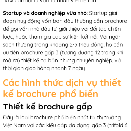
50% câu hỏi tư vấn từ nhân viên lễ tân.
Startup và doanh nghiệp vừa nhỏ
:
Startup giai
đoạn huy động vốn ban đầu thường cần brochure
để gọi vốn nhà đầu tư, giới thiệu với đối tác chiến
lược, hoặc tham gia các sự kiện kết nối. Với ngân
sách thường trong khoảng 2-3 triệu đồng, họ cần
ưu tiên brochure gấp 3 (tương đương 12 trang khi
mở ra) thiết kế cơ bản nhưng chuyên nghiệp, với
thời gian giao hàng nhanh 7 ngày.
Các hình thức dịch vụ thiết
kế brochure phổ biến
Thiết kế brochure gấp
Đây là loại brochure phổ biến nhất tại thị trường
Việt Nam với các kiểu gấp đa dạng: gấp 3 (trifold 6