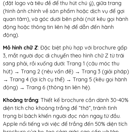
(đặt logo và tiêu đề để thu hút chú ý), giữa trang
(hình ảnh chính về sản phẩm hoặc dịch vụ để gợi
quan tâm), và góc dưới bên phải (nút kêu gọi hành
động hoặc thông tin liên hệ để dẫn đến hành
động).
Mô hình chữ Z
: Đặc biệt phù hợp với brochure gấp
3, mắt người đọc di chuyển theo hình chữ Z từ trái
sang phải, rồi xuống dưới: Trang 1 (câu móc thu
hút) → Trang 2 (nêu vấn đề) → Trang 3 (giải pháp)
→ Trang 4 (lợi ích cụ thể) → Trang 5 (kêu gọi hành
động) → Trang 6 (thông tin liên hệ).
Khoảng trắng
: Thiết kế brochure cần dành 30-40%
diện tích cho khoảng trắng để “thở”, tránh tình
trạng bí bách khiến người đọc nản ngay từ đầu.
Apple nổi tiếng với việc để trắng đến 50% diện tích
brochure của họ, tạo cảm giác cao cấp và tập