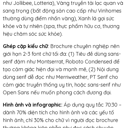
như Jollibee, Lotteria), Vàng truyền tải lạc quan và
sang trọng (bất động sản cao cấp như Vinhomes
thường dùng điểm nhấn vàng), Xanh lá gợi sức
khỏe và tự nhiên (spa, thực phẩm hữu cơ, thương
hiệu chăm sóc sức khỏe).
Ghép cặp kiểu chữ
: Brochure chuyên nghiệp nên
giới hạn 2-3 font chữ tối đa: (1) Tiêu đề dùng sans-
serif đậm như Montserrat, Roboto Condensed để
tạo cảm giác hiện đại và mạnh mẽ, (2) Nội dung
dùng serif dễ đọc như Merriweather, PT Serif cho
cảm giác truyền thống uy tín, hoặc sans-serif như
Open Sans nếu muốn phong cách đương đại.
Hình ảnh và infographic
:
Áp dụng quy tắc 70:30 –
dành 70% diện tích cho hình ảnh và các yếu tố
hình ảnh, chỉ 30% cho chữ vì người đọc brochure
thường không kiên nhẫn như đọc sách chuyên