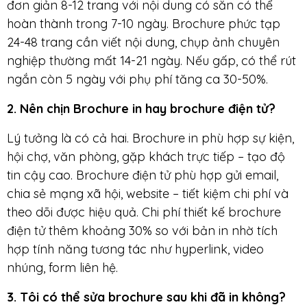
đơn giản 8-12 trang với nội dung có sẵn có thể
hoàn thành trong 7-10 ngày. Brochure phức tạp
24-48 trang cần viết nội dung, chụp ảnh chuyên
nghiệp thường mất 14-21 ngày. Nếu gấp, có thể rút
ngắn còn 5 ngày với phụ phí tăng ca 30-50%.
2.
Nên chịn Brochure in
hay brochure điện tử?
Lý tưởng là có cả hai. Brochure in phù hợp sự kiện,
hội chợ, văn phòng, gặp khách trực tiếp – tạo độ
tin cậy cao. Brochure điện tử phù hợp gửi email,
chia sẻ mạng xã hội, website – tiết kiệm chi phí và
theo dõi được hiệu quả. Chi phí thiết kế brochure
điện tử thêm khoảng 30% so với bản in nhờ tích
hợp tính năng tương tác như hyperlink, video
nhúng, form liên hệ.
3. Tôi có thể sửa brochure sau khi đã in không?