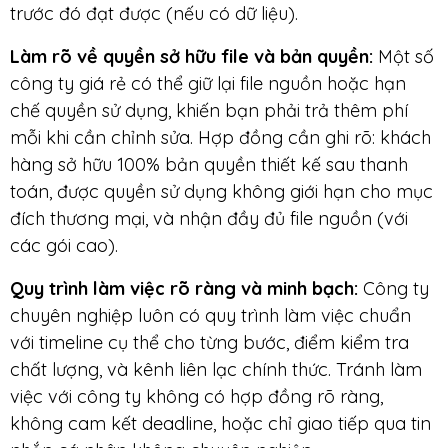
trước đó đạt được (nếu có dữ liệu).
Làm rõ về quyền sở hữu file và bản quyền
:
Một số
công ty giá rẻ có thể giữ lại file nguồn hoặc hạn
chế quyền sử dụng, khiến bạn phải trả thêm phí
mỗi khi cần chỉnh sửa. Hợp đồng cần ghi rõ: khách
hàng sở hữu 100% bản quyền thiết kế sau thanh
toán, được quyền sử dụng không giới hạn cho mục
đích thương mại, và nhận đầy đủ file nguồn (với
các gói cao).
Quy trình làm việc rõ ràng và minh bạch
:
Công ty
chuyên nghiệp luôn có quy trình làm việc chuẩn
với timeline cụ thể cho từng bước, điểm kiểm tra
chất lượng, và kênh liên lạc chính thức. Tránh làm
việc với công ty không có hợp đồng rõ ràng,
không cam kết deadline, hoặc chỉ giao tiếp qua tin