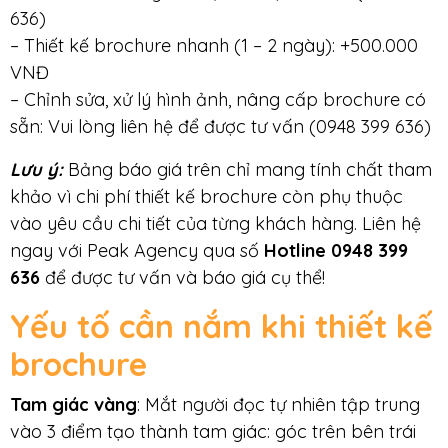
636)
– Thiết kế brochure nhanh (1 – 2 ngày): +500.000
VNĐ
– Chỉnh sửa, xử lý hình ảnh, nâng cấp brochure có
sẵn: Vui lòng liên hệ để được tư vấn (0948 399 636)
Lưu ý:
Bảng báo giá trên chỉ mang tính chất tham
khảo vì chi phí thiết kế brochure còn phụ thuộc
vào yêu cầu chi tiết của từng khách hàng. Liên hệ
ngay với Peak Agency qua số
Hotline 0948 399
636
để được tư vấn và báo giá cụ thể!
Yếu tố cần nắm khi thiết kế
brochure
Tam giác vàng
: Mắt người đọc tự nhiên tập trung
vào 3 điểm tạo thành tam giác: góc trên bên trái