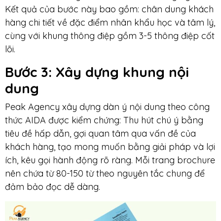
Kết quả của bước này bao gồm: chân dung khách
hàng chi tiết về đặc điểm nhân khẩu học và tâm lý,
cùng với khung thông điệp gồm 3-5 thông điệp cốt
lõi.
Bước 3
: Xây dựng khung nội
dung
Peak Agency xây dựng dàn ý nội dung theo công
thức AIDA được kiểm chứng: Thu hút chú ý bằng
tiêu đề hấp dẫn, gợi quan tâm qua vấn đề của
khách hàng, tạo mong muốn bằng giải pháp và lợi
ích, kêu gọi hành động rõ ràng. Mỗi trang brochure
nên chứa từ 80-150 từ theo nguyên tắc chung để
đảm bảo đọc dễ dàng.