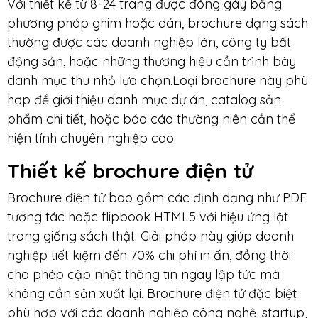
Với thiết kế từ 8-24 trang được đóng gáy bằng
phương pháp ghim hoặc dán, brochure dạng sách
thường được các doanh nghiệp lớn, công ty bất
động sản, hoặc những thương hiệu cần trình bày
danh mục thu nhỏ lựa chọn.Loại brochure này phù
hợp để giới thiệu danh mục dự án, catalog sản
phẩm chi tiết, hoặc báo cáo thường niên cần thể
hiện tính chuyên nghiệp cao.
Thiết kế brochure điện tử
Brochure điện tử bao gồm các định dạng như PDF
tương tác hoặc flipbook HTML5 với hiệu ứng lật
trang giống sách thật. Giải pháp này giúp doanh
nghiệp tiết kiệm đến 70% chi phí in ấn, đồng thời
cho phép cập nhật thông tin ngay lập tức mà
không cần sản xuất lại. Brochure điện tử đặc biệt
phù hợp với các doanh nghiệp công nghệ, startup,