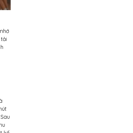
 nhớ
tải
nh
à
hút
 Sau
thu
t kế