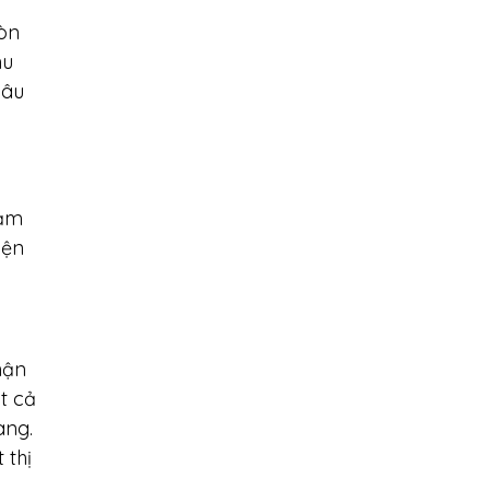
còn
hu
lâu
cảm
yện
hận
t cả
àng.
 thị