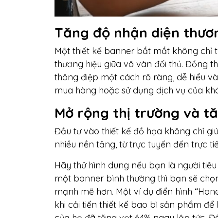
Tăng độ nhận diện thươ
Một thiết kế banner bắt mắt không chỉ 
thương hiệu giữa vô vàn đối thủ. Đồng th
thông điệp một cách rõ ràng, dễ hiểu v
mua hàng hoặc sử dụng dịch vụ của kh
Mở rộng thị trường và t
Đầu tư vào thiết kế đồ họa không chỉ g
nhiều nền tảng, từ trực tuyến đến trực ti
Hãy thử hình dung nếu bạn là người tiêu
một banner bình thường thì bạn sẽ chọn
mạnh mẽ hơn. Một ví dụ điển hình “Hones
khi cải tiến thiết kế bao bì sản phẩm để
của họ đã tăng vọt 64% ngay lập tức. Đ