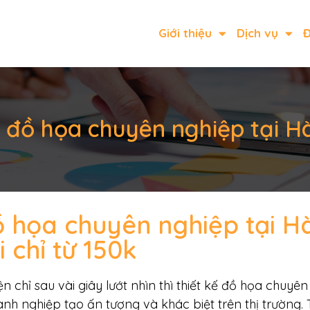
Giới thiệu
Dịch vụ
Đ
ế đồ họa chuyên nghiệp tại Hà
đồ họa chuyên nghiệp tại H
i chỉ từ 150k
n chỉ sau vài giây lướt nhìn thì thiết kế đồ họa chuyên
anh nghiệp tạo ấn tượng và khác biệt trên thị trường. 