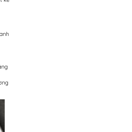
oanh
sáng
ương