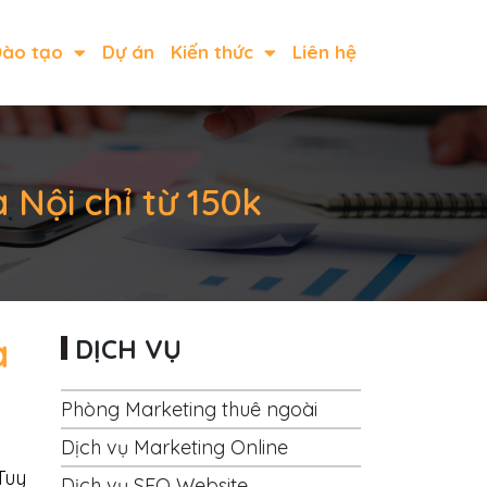
ào tạo
Dự án
Kiến thức
Liên hệ
 Nội chỉ từ 150k
à
DỊCH VỤ
Phòng Marketing thuê ngoài
Dịch vụ Marketing Online
Tuy
Dịch vụ SEO Website