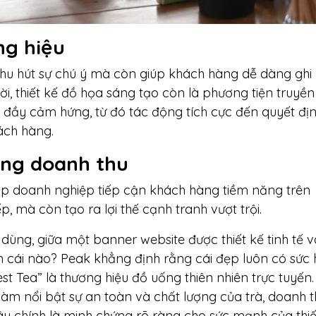
ng hiệu
thu hút sự chú ý mà còn giúp khách hàng dễ dàng ghi
ời, thiết kế đồ họa sáng tạo còn là phương tiện truyền 
à đầy cảm hứng, từ đó tác động tích cực đến quyết đị
ách hàng.
ăng doanh thu
iúp doanh nghiệp tiếp cận khách hàng tiềm năng trên
ếp, mà còn tạo ra lợi thế cạnh tranh vượt trội.
 dùng, giữa một banner website được thiết kế tinh tế v
 cái nào? Peak khẳng định rằng cái đẹp luôn có sức 
t Tea” là thương hiệu đồ uống thiên nhiên trực tuyến.
 làm nổi bật sự an toàn và chất lượng của trà, doanh 
ây chính là minh chứng rõ ràng cho sức mạnh của thiế