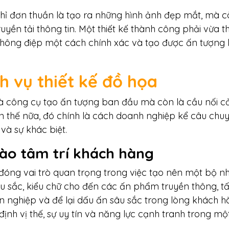
hỉ đơn thuần là tạo ra những hình ảnh đẹp mắt, mà 
uyền tải thông tin. Một thiết kế thành công phải vừa t
 thông điệp một cách chính xác và tạo được ấn tượng 
ch vụ thiết kế đồ họa
 là công cụ tạo ấn tượng ban đầu mà còn là cầu nối 
n thế nữa, đó chính là cách doanh nghiệp kể câu chu
 và sự khác biệt.
ào tâm trí khách hàng
đóng vai trò quan trọng trong việc tạo nên một bộ n
u sắc, kiểu chữ cho đến các ấn phẩm truyền thông, tấ
 nghiệp và để lại dấu ấn sâu sắc trong lòng khách h
nh vị thế, sự uy tín và năng lực cạnh tranh trong một