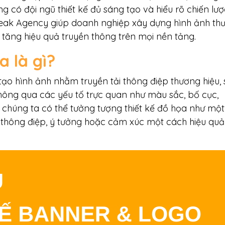
 có đội ngũ thiết kế đủ sáng tạo và hiểu rõ chiến lượ
Peak Agency giúp doanh nghiệp xây dựng hình ảnh th
 tăng hiệu quả truyền thông trên mọi nền tảng.
a là gì?
tạo hình ảnh nhằm truyền tải thông điệp thương hiệu,
ông qua các yếu tố trực quan như màu sắc, bố cục,
 chúng ta có thể tưởng tượng thiết kế đồ họa như một
t thông điệp, ý tưởng hoặc cảm xúc một cách hiệu qu