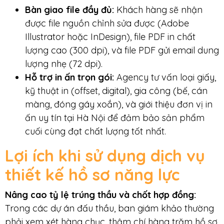
Bàn giao file đầy đủ:
Khách hàng sẽ nhận
được file nguồn chỉnh sửa được (Adobe
Illustrator hoặc InDesign), file PDF in chất
lượng cao (300 dpi), và file PDF gửi email dung
lượng nhẹ (72 dpi).
Hỗ trợ in ấn trọn gói:
Agency tư vấn loại giấy,
kỹ thuật in (offset, digital), gia công (bế, cán
màng, đóng gáy xoắn), và giới thiệu đơn vị in
ấn uy tín tại Hà Nội để đảm bảo sản phẩm
cuối cùng đạt chất lượng tốt nhất.
Lợi ích khi sử dụng dịch vụ
thiết kế hồ sơ năng lực
Nâng cao tỷ lệ trúng thầu và chốt hợp đồng
:
Trong các dự án đấu thầu, ban giám khảo thường
phải xem xét hàng chục, thậm chí hàng trăm hồ sơ