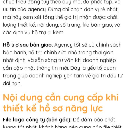
chục triệu đồng tùy theo quy mô, độ phức tạp, và
uy tín của agency. Đừng chỉ chọn đơn vị rẻ nhất,
mà hãy xem xét tổng thể giá trị nhận được: chất
lượng thiết kế, nội dung, số trang, file bàn giao, và
các dịch vụ hỗ trợ đi kèm.
Hỗ trợ sau bàn giao:
Agency tốt sẽ có chính sách
bảo hành, hỗ trợ chỉnh sửa nhỏ trong thời gian
nhất định, và sẵn sàng tư vấn khi doanh nghiệp
cần cập nhật thông tin mới. Đây là yếu tố quan
trọng giúp doanh nghiệp yên tâm về giá trị đầu tư
dài hạn.
Nội dung cần cung cấp khi
thiết kế hồ sơ năng lực
File logo công ty (bản gốc):
Để đảm bảo chất
lượng tốt nhất, khách hàng nên cung cấp file thiết