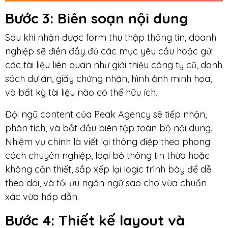
Bước 3
: Biên soạn nội dung
Sau khi nhận được form thu thập thông tin, doanh
nghiệp sẽ điền đầy đủ các mục yêu cầu hoặc gửi
các tài liệu liên quan như giới thiệu công ty cũ, danh
sách dự án, giấy chứng nhận, hình ảnh minh họa,
và bất kỳ tài liệu nào có thể hữu ích.
Đội ngũ content của Peak Agency sẽ tiếp nhận,
phân tích, và bắt đầu biên tập toàn bộ nội dung.
Nhiệm vụ chính là viết lại thông điệp theo phong
cách chuyên nghiệp, loại bỏ thông tin thừa hoặc
không cần thiết, sắp xếp lại logic trình bày để dễ
theo dõi, và tối ưu ngôn ngữ sao cho vừa chuẩn
xác vừa hấp dẫn.
Bước 4
: Thiết kế layout và