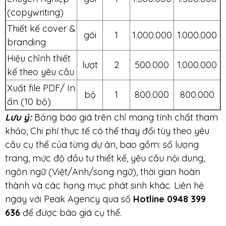
(copywriting)
Thiết kế cover &
gói
1
1.000.000
1.000.000
branding
Hiệu chỉnh thiết
lượt
2
500.000
1.000.000
kế theo yêu cầu
Xuất file PDF/ In
bộ
1
800.000
800.000
ấn (10 bộ)
Lưu ý:
Bảng báo giá trên chỉ mang tính chất tham
khảo, Chi phí thực tế có thể thay đổi tùy theo yêu
cầu cụ thể của từng dự án, bao gồm: số lượng
trang, mức độ đầu tư thiết kế, yêu cầu nội dung,
ngôn ngữ (Việt/Anh/song ngữ), thời gian hoàn
thành và các hạng mục phát sinh khác. Liên hệ
ngay với Peak Agency qua số
Hotline
0948 399
636
để được báo giá cụ thể.