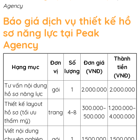
Agency
Báo giá dịch vụ thiết kế hồ
sơ năng lực tại Peak
Agency
Thành
Đơn
Số
Đơn giá
Hạng mục
tiền
vị
lượng
(VNĐ)
(VNĐ)
Tư vấn nội dung
gói
1
2.000.000
2.000.000
hồ sơ năng lực
Thiết kế layout
300.000–
1.200.000–
hồ sơ (tối ưu
trang
4–8
500.000
4.000.000
thẩm mỹ)
Viết nội dung
chuyên nghiệp
gói
1
1.500.000
1.500.000