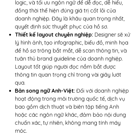
logic, và tối ưu ngôn ngữ để dễ đọc, dễ hiểu,
đồng thời thể hiện đúng giá trị cốt lõi của
doanh nghiệp. Đây là khâu quan trọng nhất,
quyết định sức thuyết phục của hồ sơ.
Thiết kế layout chuyên nghiệp:
Designer sẽ xử
lý hình ảnh, tạo infographic, biểu đồ, minh họa
để hồ sơ trông bắt mắt, dễ scan thông tin, và
tuân thủ brand guideline của doanh nghiệp.
Layout tốt giúp người đọc nắm bắt được
thông tin quan trọng chỉ trong vài giây lướt
qua.
Bản song ngữ Anh-Việt:
Đối với doanh nghiệp
hoạt động trong môi trường quốc tế, dịch vụ
bao gồm dịch thuật và biên tập tiếng Anh
hoặc các ngôn ngữ khác, đảm bảo nội dung
chuẩn xác, tự nhiên, không mang tính máy
móc.