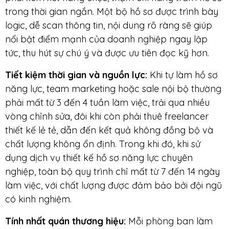
trong thời gian ngắn. Một bộ hồ sơ được trình bày
logic, dễ scan thông tin, nội dung rõ ràng sẽ giúp
nổi bật điểm mạnh của doanh nghiệp ngay lập
tức, thu hút sự chú ý và được ưu tiên đọc kỹ hơn.
Tiết kiệm thời gian và nguồn lực
:
Khi tự làm hồ sơ
năng lực, team marketing hoặc sale nội bộ thường
phải mất từ 3 đến 4 tuần làm việc, trải qua nhiều
vòng chỉnh sửa, đôi khi còn phải thuê freelancer
thiết kế lẻ tẻ, dẫn đến kết quả không đồng bộ và
chất lượng không ổn định. Trong khi đó, khi sử
dụng dịch vụ thiết kế hồ sơ năng lực chuyên
nghiệp, toàn bộ quy trình chỉ mất từ 7 đến 14 ngày
làm việc, với chất lượng được đảm bảo bởi đội ngũ
có kinh nghiệm.
Tính nhất quán thương hiệu
:
Mỗi phòng ban làm