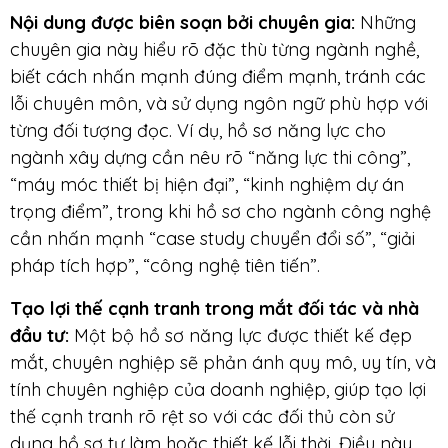
Nội dung được biên soạn bởi chuyên gia
:
Những
chuyên gia này hiểu rõ đặc thù từng ngành nghề,
biết cách nhấn mạnh đúng điểm mạnh, tránh các
lỗi chuyên môn, và sử dụng ngôn ngữ phù hợp với
từng đối tượng đọc. Ví dụ, hồ sơ năng lực cho
ngành xây dựng cần nêu rõ “năng lực thi công”,
“máy móc thiết bị hiện đại”, “kinh nghiệm dự án
trọng điểm”, trong khi hồ sơ cho ngành công nghệ
cần nhấn mạnh “case study chuyển đổi số”, “giải
pháp tích hợp”, “công nghệ tiên tiến”.
Tạo lợi thế cạnh tranh trong mắt đối tác và nhà
đầu tư
:
Một bộ hồ sơ năng lực được thiết kế đẹp
mắt, chuyên nghiệp sẽ phản ánh quy mô, uy tín, và
tính chuyên nghiệp của doanh nghiệp, giúp tạo lợi
thế cạnh tranh rõ rệt so với các đối thủ còn sử
dụng hồ sơ tự làm hoặc thiết kế lỗi thời. Điều này