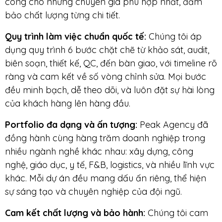
công cho những chuyên gia phù hợp nhất, đảm
bảo chất lượng từng chi tiết.
Quy trình làm việc chuẩn quốc tế:
Chúng tôi áp
dụng quy trình 6 bước chặt chẽ từ khảo sát, audit,
biên soạn, thiết kế, QC, đến bàn giao, với timeline rõ
ràng và cam kết về số vòng chỉnh sửa. Mọi bước
đều minh bạch, dễ theo dõi, và luôn đặt sự hài lòng
của khách hàng lên hàng đầu.
Portfolio đa dạng và ấn tượng:
Peak Agency đã
đồng hành cùng hàng trăm doanh nghiệp trong
nhiều ngành nghề khác nhau: xây dựng, công
nghệ, giáo dục, y tế, F&B, logistics, và nhiều lĩnh vực
khác. Mỗi dự án đều mang dấu ấn riêng, thể hiện
sự sáng tạo và chuyên nghiệp của đội ngũ.
Cam kết chất lượng và bảo hành:
Chúng tôi cam