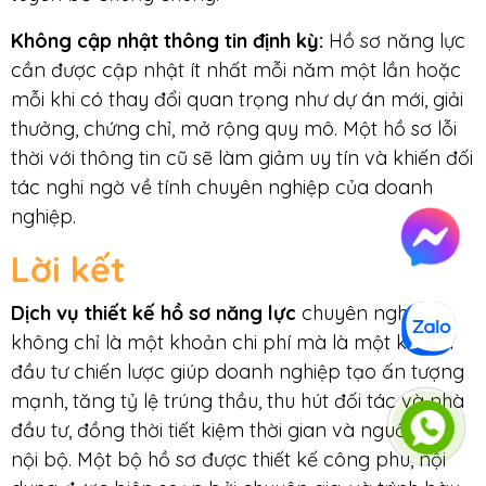
Không cập nhật thông tin định kỳ:
Hồ sơ năng lực
cần được cập nhật ít nhất mỗi năm một lần hoặc
mỗi khi có thay đổi quan trọng như dự án mới, giải
thưởng, chứng chỉ, mở rộng quy mô. Một hồ sơ lỗi
thời với thông tin cũ sẽ làm giảm uy tín và khiến đối
tác nghi ngờ về tính chuyên nghiệp của doanh
nghiệp.
Lời kết
Dịch vụ thiết kế hồ sơ năng lực
chuyên nghiệp
không chỉ là một khoản chi phí mà là một khoản
đầu tư chiến lược giúp doanh nghiệp tạo ấn tượng
mạnh, tăng tỷ lệ trúng thầu, thu hút đối tác và nhà
đầu tư, đồng thời tiết kiệm thời gian và nguồn lực
nội bộ. Một bộ hồ sơ được thiết kế công phu, nội