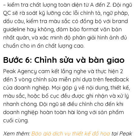
– kiểm tra chất lượng toàn diện từ A đến Z. Đội ngũ
QC sẽ rà soát kỹ lưỡng các lỗi chính tả, ngữ pháp,
dấu câu, kiểm tra màu sắc có đồng bộ với brand
guideline hay không, đảm bảo format văn bản
nhất quán, và xác minh độ phân giải hình ảnh đủ
chuẩn cho in ấn chất lượng cao.
Bước 6
: Chỉnh sửa và bàn giao
Peak Agency cam kết lắng nghe và thực hiện 2
đến 3 vòng chỉnh sửa miễn phí dựa trên feedback
của doanh nghiệp. Mọi góp ý về nội dung, thiết kế,
màu sắc, hoặc bố cục đều được ghi nhận và xử lý
nhanh chóng. Đội ngũ sẽ điều chỉnh cho đến khi
doanh nghiệp hoàn toàn hài lòng với sản phẩm
cuối cùng.
Xem thêm:
Báo giá dịch vụ thiết kế đồ họa
tại Peak