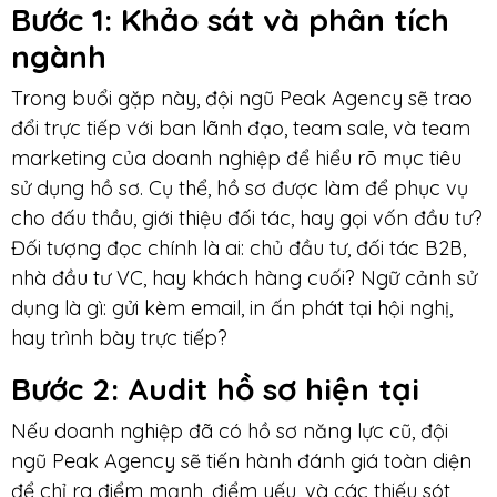
Bước 1
: Khảo sát và phân tích
ngành
Trong buổi gặp này, đội ngũ Peak Agency sẽ trao
đổi trực tiếp với ban lãnh đạo, team sale, và team
marketing của doanh nghiệp để hiểu rõ mục tiêu
sử dụng hồ sơ. Cụ thể, hồ sơ được làm để phục vụ
cho đấu thầu, giới thiệu đối tác, hay gọi vốn đầu tư?
Đối tượng đọc chính là ai: chủ đầu tư, đối tác B2B,
nhà đầu tư VC, hay khách hàng cuối? Ngữ cảnh sử
dụng là gì: gửi kèm email, in ấn phát tại hội nghị,
hay trình bày trực tiếp?
Bước 2
: Audit hồ sơ hiện tại
Nếu doanh nghiệp đã có hồ sơ năng lực cũ, đội
ngũ Peak Agency sẽ tiến hành đánh giá toàn diện
để chỉ ra điểm mạnh, điểm yếu, và các thiếu sót