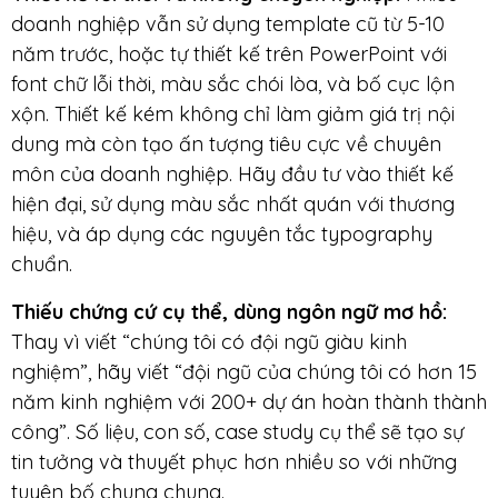
doanh nghiệp vẫn sử dụng template cũ từ 5-10
năm trước, hoặc tự thiết kế trên PowerPoint với
font chữ lỗi thời, màu sắc chói lòa, và bố cục lộn
xộn. Thiết kế kém không chỉ làm giảm giá trị nội
dung mà còn tạo ấn tượng tiêu cực về chuyên
môn của doanh nghiệp. Hãy đầu tư vào thiết kế
hiện đại, sử dụng màu sắc nhất quán với thương
hiệu, và áp dụng các nguyên tắc typography
chuẩn.
Thiếu chứng cứ cụ thể, dùng ngôn ngữ mơ hồ:
Thay vì viết “chúng tôi có đội ngũ giàu kinh
nghiệm”, hãy viết “đội ngũ của chúng tôi có hơn 15
năm kinh nghiệm với 200+ dự án hoàn thành thành
công”. Số liệu, con số, case study cụ thể sẽ tạo sự
tin tưởng và thuyết phục hơn nhiều so với những
tuyên bố chung chung.