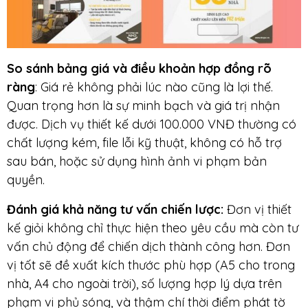
So sánh bảng giá và điều khoản hợp đồng rõ
ràng
: Giá rẻ không phải lúc nào cũng là lợi thế.
Quan trọng hơn là sự minh bạch và giá trị nhận
được. Dịch vụ thiết kế dưới 100.000 VNĐ thường có
chất lượng kém, file lỗi kỹ thuật, không có hỗ trợ
sau bán, hoặc sử dụng hình ảnh vi phạm bản
quyền.
Đánh giá khả năng tư vấn chiến lược
:
Đơn vị thiết
kế giỏi không chỉ thực hiện theo yêu cầu mà còn tư
vấn chủ động để chiến dịch thành công hơn. Đơn
vị tốt sẽ đề xuất kích thước phù hợp (A5 cho trong
nhà, A4 cho ngoài trời), số lượng hợp lý dựa trên
phạm vi phủ sóng, và thậm chí thời điểm phát tờ