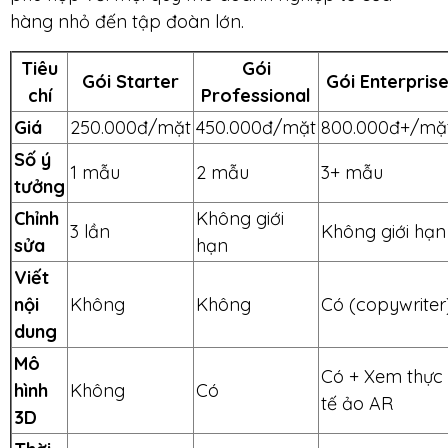
hàng nhỏ đến tập đoàn lớn.
Tiêu
Gói
Gói Starter
Gói Enterpris
chí
Professional
Giá
250.000đ/mặt
450.000đ/mặt
800.000đ+/mặ
Số ý
1 mẫu
2 mẫu
3+ mẫu
tưởng
Chỉnh
Không giới
3 lần
Không giới hạn
sửa
hạn
Viết
nội
Không
Không
Có (copywriter
dung
Mô
Có + Xem thực
hình
Không
Có
tế ảo AR
3D