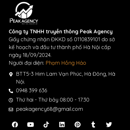
Công ty TNHH truyền thông Peak Agency
Giấy chứng nhận ĐKKD số 0110839101 do sở
kế hoạch và đầu tư thành phố Hà Nội cấp
ngày 18/09/2024.
Người đại diện:
Phạm Hồng Hảo
BTT5-3 Him Lam Vạn Phúc, Hà Đông, Hà
Nội.
0948 399 636
Thứ hai - Thứ bảy 08:00 - 17:30
peakagency68@gmail.com