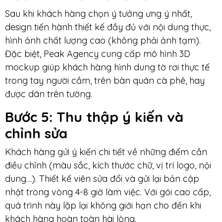
Sau khi khách hàng chọn ý tưởng ưng ý nhất,
design tiến hành thiết kế đầy đủ với nội dung thực,
hình ảnh chất lượng cao (không phải ảnh tạm).
Đặc biệt, Peak Agency cung cấp mô hình 3D
mockup giúp khách hàng hình dung tờ rơi thực tế
trong tay người cầm, trên bàn quán cà phê, hay
được dán trên tường.
Bước 5: Thu thập ý kiến và
chỉnh sửa
Khách hàng gửi ý kiến chi tiết về những điểm cần
điều chỉnh (màu sắc, kích thước chữ, vị trí logo, nội
dung…). Thiết kế viên sửa đổi và gửi lại bản cập
nhật trong vòng 4-8 giờ làm việc. Với gói cao cấp,
quá trình này lặp lại không giới hạn cho đến khi
khách hàng hoàn toàn hài lòng.