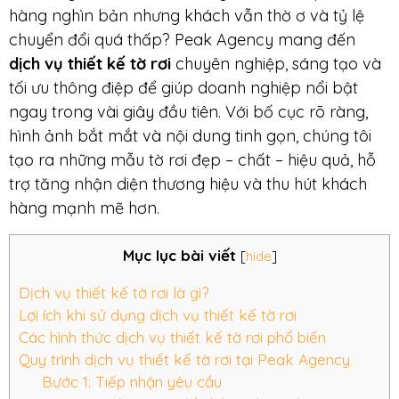
hàng nghìn bản nhưng khách vẫn thờ ơ và tỷ lệ
chuyển đổi quá thấp? Peak Agency mang đến
dịch vụ thiết kế tờ rơi
chuyên nghiệp, sáng tạo và
tối ưu thông điệp để giúp doanh nghiệp nổi bật
ngay trong vài giây đầu tiên. Với bố cục rõ ràng,
hình ảnh bắt mắt và nội dung tinh gọn, chúng tôi
tạo ra những mẫu tờ rơi đẹp – chất – hiệu quả, hỗ
trợ tăng nhận diện thương hiệu và thu hút khách
hàng mạnh mẽ hơn.
Mục lục bài viết
[
hide
]
Dịch vụ thiết kế tờ rơi là gì?
Lợi ích khi sử dụng dịch vụ thiết kế tờ rơi
Các hình thức dịch vụ thiết kế tờ rơi phổ biến
Quy trình dịch vụ thiết kế tờ rơi tại Peak Agency
Bước 1: Tiếp nhận yêu cầu