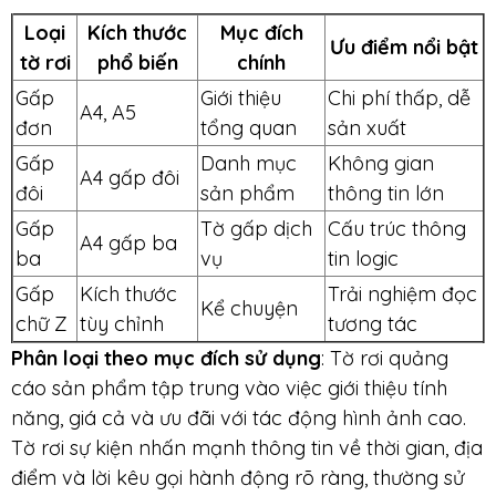
Loại
Kích thước
Mục đích
Ưu điểm nổi bật
tờ rơi
phổ biến
chính
Gấp
Giới thiệu
Chi phí thấp, dễ
A4, A5
đơn
tổng quan
sản xuất
Gấp
Danh mục
Không gian
A4 gấp đôi
đôi
sản phẩm
thông tin lớn
Gấp
Tờ gấp dịch
Cấu trúc thông
A4 gấp ba
ba
vụ
tin logic
Gấp
Kích thước
Trải nghiệm đọc
Kể chuyện
chữ Z
tùy chỉnh
tương tác
Phân loại theo mục đích sử dụng
: Tờ rơi quảng
cáo sản phẩm tập trung vào việc giới thiệu tính
năng, giá cả và ưu đãi với tác động hình ảnh cao.
Tờ rơi sự kiện nhấn mạnh thông tin về thời gian, địa
điểm và lời kêu gọi hành động rõ ràng, thường sử