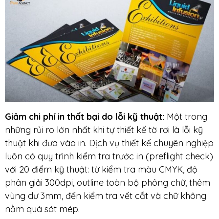
Giảm chi phí in thất bại do lỗi kỹ thuật
:
Một trong
những rủi ro lớn nhất khi tự thiết kế tờ rơi là lỗi kỹ
thuật khi đưa vào in. Dịch vụ thiết kế chuyên nghiệp
luôn có quy trình kiểm tra trước in (preflight check)
với 20 điểm kỹ thuật: từ kiểm tra màu CMYK, độ
phân giải 300dpi, outline toàn bộ phông chữ, thêm
vùng dư 3mm, đến kiểm tra vết cắt và chữ không
nằm quá sát mép.