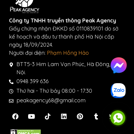
Công ty TNHH truyền thông Peak Agency
Giấy chứng nhận ĐKKD số 0110839101 do sở
kế hoạch và đầu tư thành phố Hà Nội cấp
ngày 18/09/2024.
Người đại diện:
Phạm Hồng Hảo
BTT5-3 Him Lam Vạn Phúc, Hà Đông, Hà
Nội.
0948 399 636
Thứ hai - Thứ bảy 08:00 - 17:30
peakagency68@gmail.com