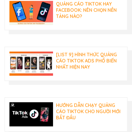
QUẢNG CÁO TIKTOK HAY
FACEBOOK: NÊN CHỌN NỀN
TẢNG NÀO?
[LIST 9] HÌNH THỨC QUẢNG
CÁO TIKTOK ADS PHỔ BIẾN
NHẤT HIỆN NAY
HƯỚNG DẪN CHẠY QUẢNG
CÁO TIKTOK CHO NGƯỜI MỚI
BẮT ĐẦU