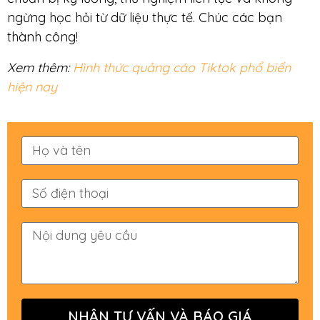
ngừng học hỏi từ dữ liệu thực tế. Chúc các bạn
thành công!
Xem thêm:
Hình thức quảng cáo Tiktok phổ biến
hiện nay
NHẬN TƯ VẤN VÀ BÁO GIÁ