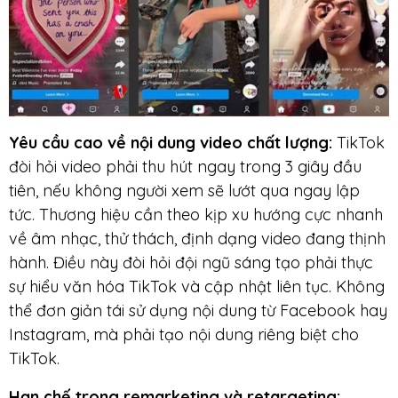
Yêu cầu cao về nội dung video chất lượng:
TikTok
đòi hỏi video phải thu hút ngay trong 3 giây đầu
tiên, nếu không người xem sẽ lướt qua ngay lập
tức. Thương hiệu cần theo kịp xu hướng cực nhanh
về âm nhạc, thử thách, định dạng video đang thịnh
hành. Điều này đòi hỏi đội ngũ sáng tạo phải thực
sự hiểu văn hóa TikTok và cập nhật liên tục. Không
thể đơn giản tái sử dụng nội dung từ Facebook hay
Instagram, mà phải tạo nội dung riêng biệt cho
TikTok.
Hạn chế trong remarketing và retargeting: