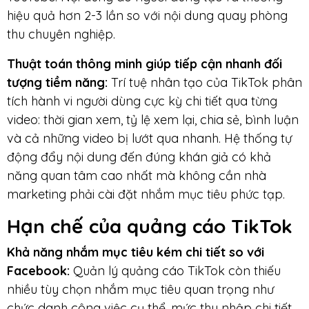
hiệu quả hơn 2-3 lần so với nội dung quay phòng
thu chuyên nghiệp.
Thuật toán thông minh giúp tiếp cận nhanh đối
tượng tiềm năng:
Trí tuệ nhân tạo của TikTok phân
tích hành vi người dùng cực kỳ chi tiết qua từng
video: thời gian xem, tỷ lệ xem lại, chia sẻ, bình luận
và cả những video bị lướt qua nhanh. Hệ thống tự
động đẩy nội dung đến đúng khán giả có khả
năng quan tâm cao nhất mà không cần nhà
marketing phải cài đặt nhắm mục tiêu phức tạp.
Hạn chế của quảng cáo TikTok
Khả năng nhắm mục tiêu kém chi tiết so với
Facebook:
Quản lý quảng cáo TikTok còn thiếu
nhiều tùy chọn nhắm mục tiêu quan trọng như
chức danh công việc cụ thể, mức thu nhập chi tiết