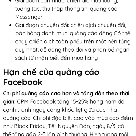
Giai đoạn cân nhắc: chiến dịch lưu lượng,
tương tác, thu thập thông tin, quảng cáo
Messenger
Giai đoạn chuyển đổi: chiến dịch chuyển đổi,
bán hàng danh mục, quảng cáo động Có thể
chạy chiến dịch toàn phễu trên một nền tảng
duy nhất, dễ dàng theo dõi và phân bổ ngân
sách từ nhận biết đến mua hàng.
Hạn chế của quảng cáo
Facebook
Chi phí quảng cáo cao hơn và tăng dần theo thời
gian:
CPM Facebook tăng 15-25% hàng năm do
cạnh tranh ngày càng khốc liệt giữa các nhà
quảng cáo. Chi phí đặc biệt cao vào mùa cao điểm
như Black Friday, Tết Nguyên Đán, ngày 8/3, có
thể tăng gấp 2-3 lần bình thường. Hiện tượng mỏi