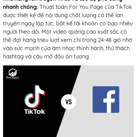
nhanh chóng:
Thuật toán For You Page của TikTok
được thiết kế để nội dung chất lượng có thể lan
truyền ngay lập tức, bất kể tài khoản có bao nhiêu
người theo dõi. Một video quảng cáo xuất sắc có
thể đạt hàng triệu lượt xem chỉ trong 24-48 giờ nhờ
vào sức mạnh của âm nhạc thịnh hành, thử thách
hashtag và câu mở đầu ấn tượng.