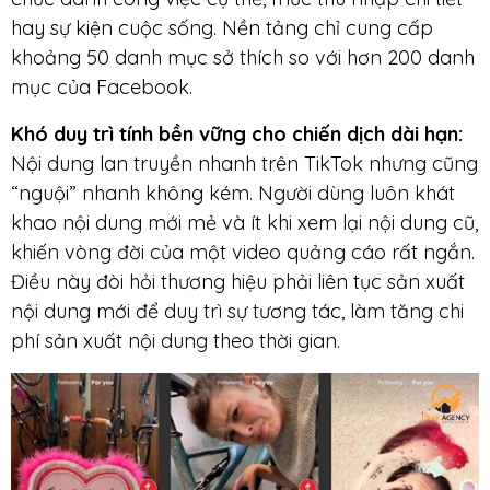
hay sự kiện cuộc sống. Nền tảng chỉ cung cấp
khoảng 50 danh mục sở thích so với hơn 200 danh
mục của Facebook.
Khó duy trì tính bền vững cho chiến dịch dài hạn:
Nội dung lan truyền nhanh trên TikTok nhưng cũng
“nguội” nhanh không kém. Người dùng luôn khát
khao nội dung mới mẻ và ít khi xem lại nội dung cũ,
khiến vòng đời của một video quảng cáo rất ngắn.
Điều này đòi hỏi thương hiệu phải liên tục sản xuất
nội dung mới để duy trì sự tương tác, làm tăng chi
phí sản xuất nội dung theo thời gian.