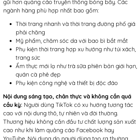
gũi hơn quảng cáo truyền thống bóng bẩy. Các
ngành hàng phù hợp nhất bao gồm:
Thời trang nhanh và thời trang đường phố giá
phải chăng
Mỹ phẩm, chăm sóc da với bao bì bắt mắt
Phụ kiện thời trang hợp xu hướng như túi xách,
trang sức
Ẩm thực mới lạ như trà sữa phiên bản giới hạn,
quán cà phê đẹp
Phụ kiện công nghệ và thiết bị độc đáo
Nội dung sáng tạo, chân thực và không cần quá
cầu kỳ:
Người dùng TikTok có xu hướng tương tác
cao với nội dung thô, tự nhiên và đời thường.
Thương hiệu không cần đầu tư chất lượng sản xuất
cao như khi làm quảng cáo Facebook hay
YouTube. Nội dung do người dùng tạo ra thường