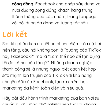
cộng đồng
. Facebook cho phép xây dựng và
nuôi dưỡng cộng đồng khách hàng trung
thành thông qua các nhóm, trang fanpage
với nội dung đa dạng và tương tác sâu.
Lời kết
Sau khi phân tích chi tiết ưu nhược điểm của cả hai
nền tảng, câu hỏi không còn là “quảng cáo TikTok
hay Facebook?” mà là “Làm thế nào để tận dụng
tối đa cả hai nền tảng?”. Những doanh nghiệp
thành công sẽ là những người biết cách kết hợp
sức mạnh lan truyền của TikTok với khả năng
chuyển đổi của Facebook, tạo ra chiến lược
marketing đa kênh toàn diện và hiệu quả.
Hãy bắt đầu hành trình marketing của bạn với sự
chuẩn bị kỹ lưỡng, thử nghiệm liên tục và không