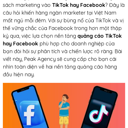
sách marketing vào
TikTok hay Facebook
? Đây là
câu hỏi khiến hàng ngàn marketer tại Việt Nam
mất ngủ mỗi đêm. Với sự bùng nổ của TikTok và vị
thế vững chắc của Facebook trong hơn một thập
kỷ qua, việc lựa chọn nền tảng
quảng cáo TikTok
hay Facebook
phù hợp cho doanh nghiệp của
bạn đòi hỏi sự phân tích và chiến lược rõ ràng. Bài
viết này, Peak Agency sẽ cung cấp cho bạn cái
nhìn toàn diện về hai nền tảng quảng cáo hàng
đầu hiện nay.