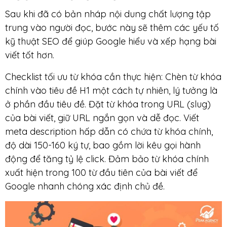
Sau khi đã có bản nháp nội dung chất lượng tập
trung vào người đọc, bước này sẽ thêm các yếu tố
kỹ thuật SEO để giúp Google hiểu và xếp hạng bài
viết tốt hơn.
Checklist tối ưu từ khóa cần thực hiện: Chèn từ khóa
chính vào tiêu đề H1 một cách tự nhiên, lý tưởng là
ở phần đầu tiêu đề. Đặt từ khóa trong URL (slug)
của bài viết, giữ URL ngắn gọn và dễ đọc. Viết
meta description hấp dẫn có chứa từ khóa chính,
độ dài 150-160 ký tự, bao gồm lời kêu gọi hành
động để tăng tỷ lệ click. Đảm bảo từ khóa chính
xuất hiện trong 100 từ đầu tiên của bài viết để
Google nhanh chóng xác định chủ đề.