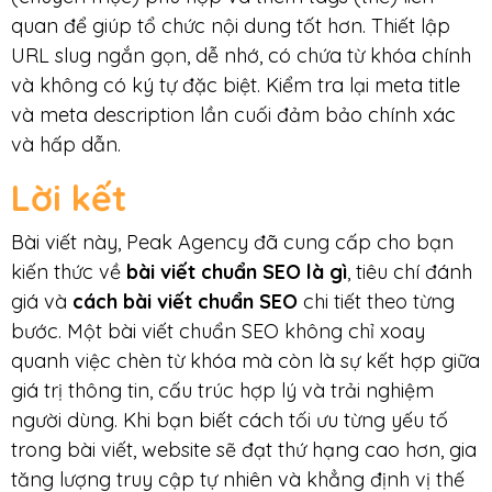
quan để giúp tổ chức nội dung tốt hơn. Thiết lập
URL slug ngắn gọn, dễ nhớ, có chứa từ khóa chính
và không có ký tự đặc biệt. Kiểm tra lại meta title
và meta description lần cuối đảm bảo chính xác
và hấp dẫn.
Lời kết
Bài viết này, Peak Agency đã cung cấp cho bạn
kiến thức về
bài viết chuẩn SEO là gì
, tiêu chí đánh
giá và
cách bài viết chuẩn SEO
chi tiết theo từng
bước. Một bài viết chuẩn SEO không chỉ xoay
quanh việc chèn từ khóa mà còn là sự kết hợp giữa
giá trị thông tin, cấu trúc hợp lý và trải nghiệm
người dùng. Khi bạn biết cách tối ưu từng yếu tố
trong bài viết, website sẽ đạt thứ hạng cao hơn, gia
tăng lượng truy cập tự nhiên và khẳng định vị thế