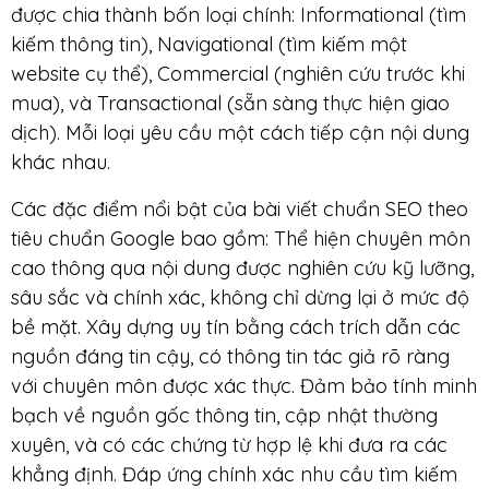
được chia thành bốn loại chính: Informational (tìm
kiếm thông tin), Navigational (tìm kiếm một
website cụ thể), Commercial (nghiên cứu trước khi
mua), và Transactional (sẵn sàng thực hiện giao
dịch). Mỗi loại yêu cầu một cách tiếp cận nội dung
khác nhau.
Các đặc điểm nổi bật của bài viết chuẩn SEO theo
tiêu chuẩn Google bao gồm: Thể hiện chuyên môn
cao thông qua nội dung được nghiên cứu kỹ lưỡng,
sâu sắc và chính xác, không chỉ dừng lại ở mức độ
bề mặt. Xây dựng uy tín bằng cách trích dẫn các
nguồn đáng tin cậy, có thông tin tác giả rõ ràng
với chuyên môn được xác thực. Đảm bảo tính minh
bạch về nguồn gốc thông tin, cập nhật thường
xuyên, và có các chứng từ hợp lệ khi đưa ra các
khẳng định. Đáp ứng chính xác nhu cầu tìm kiếm