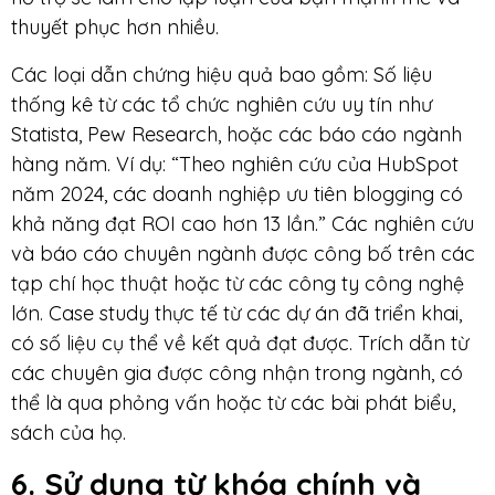
thuyết phục hơn nhiều.
Các loại dẫn chứng hiệu quả bao gồm: Số liệu
thống kê từ các tổ chức nghiên cứu uy tín như
Statista, Pew Research, hoặc các báo cáo ngành
hàng năm. Ví dụ: “Theo nghiên cứu của HubSpot
năm 2024, các doanh nghiệp ưu tiên blogging có
khả năng đạt ROI cao hơn 13 lần.” Các nghiên cứu
và báo cáo chuyên ngành được công bố trên các
tạp chí học thuật hoặc từ các công ty công nghệ
lớn. Case study thực tế từ các dự án đã triển khai,
có số liệu cụ thể về kết quả đạt được. Trích dẫn từ
các chuyên gia được công nhận trong ngành, có
thể là qua phỏng vấn hoặc từ các bài phát biểu,
sách của họ.
6. Sử dụng từ khóa chính và