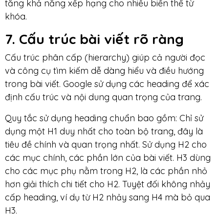
tăng khả năng xếp hạng cho nhiều biến thể từ
khóa.
7. Cấu trúc bài viết rõ ràng
Cấu trúc phân cấp (hierarchy) giúp cả người đọc
và công cụ tìm kiếm dễ dàng hiểu và điều hướng
trong bài viết. Google sử dụng các heading để xác
định cấu trúc và nội dung quan trọng của trang.
Quy tắc sử dụng heading chuẩn bao gồm: Chỉ sử
dụng một H1 duy nhất cho toàn bộ trang, đây là
tiêu đề chính và quan trọng nhất. Sử dụng H2 cho
các mục chính, các phần lớn của bài viết. H3 dùng
cho các mục phụ nằm trong H2, là các phần nhỏ
hơn giải thích chi tiết cho H2. Tuyệt đối không nhảy
cấp heading, ví dụ từ H2 nhảy sang H4 mà bỏ qua
H3.