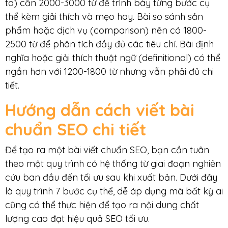
to) cần 2000-3000 từ để trình bày từng bước cụ
thể kèm giải thích và mẹo hay. Bài so sánh sản
phẩm hoặc dịch vụ (comparison) nên có 1800-
2500 từ để phân tích đầy đủ các tiêu chí. Bài định
nghĩa hoặc giải thích thuật ngữ (definitional) có thể
ngắn hơn với 1200-1800 từ nhưng vẫn phải đủ chi
tiết.
Hướng dẫn
cách viết bài
chuẩn SEO
chi tiết
Để tạo ra một bài viết chuẩn SEO, bạn cần tuân
theo một quy trình có hệ thống từ giai đoạn nghiên
cứu ban đầu đến tối ưu sau khi xuất bản. Dưới đây
là quy trình 7 bước cụ thể, dễ áp dụng mà bất kỳ ai
cũng có thể thực hiện để tạo ra nội dung chất
lượng cao đạt hiệu quả SEO tối ưu.