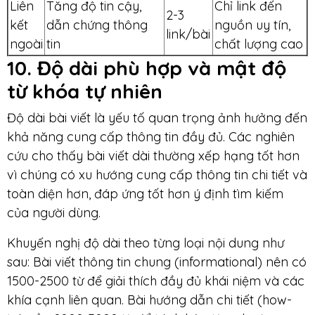
Liên
Tăng độ tin cậy,
Chỉ link đến
2-3
kết
dẫn chứng thông
nguồn uy tín,
link/bài
ngoài
tin
chất lượng cao
10. Độ dài phù hợp và mật độ
từ khóa tự nhiên
Độ dài bài viết là yếu tố quan trọng ảnh hưởng đến
khả năng cung cấp thông tin đầy đủ. Các nghiên
cứu cho thấy bài viết dài thường xếp hạng tốt hơn
vì chúng có xu hướng cung cấp thông tin chi tiết và
toàn diện hơn, đáp ứng tốt hơn ý định tìm kiếm
của người dùng.
Khuyến nghị độ dài theo từng loại nội dung như
sau: Bài viết thông tin chung (informational) nên có
1500-2500 từ để giải thích đầy đủ khái niệm và các
khía cạnh liên quan. Bài hướng dẫn chi tiết (how-