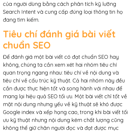
của người dùng bằng cách phân tích kỹ lưỡng
Search Intent và cung cấp đúng loại thông tin họ
đang tìm kiếm.
Tiêu chí đánh giá bài viết
chuẩn SEO
Để đánh giá một bài viết có đạt chuẩn SEO hay
không, chúng ta cần xem xét hai nhóm tiêu chí
quan trọng ngang nhau: tiêu chí về nội dung và
tiêu chí về cấu trúc kỹ thuật. Cả hai nhóm này đều
cần được thực hiện tốt và song hành với nhau để
mang lại hiệu quả SEO tối ưu. Một bài viết chỉ tốt về
mặt nội dung nhưng yếu về kỹ thuật sẽ khó được
Google index và xếp hạng cao, trong khi bài viết tối
ưu kỹ thuật nhưng nội dung kém chất lượng cũng
không thể giữ chân người đọc và đạt được mục