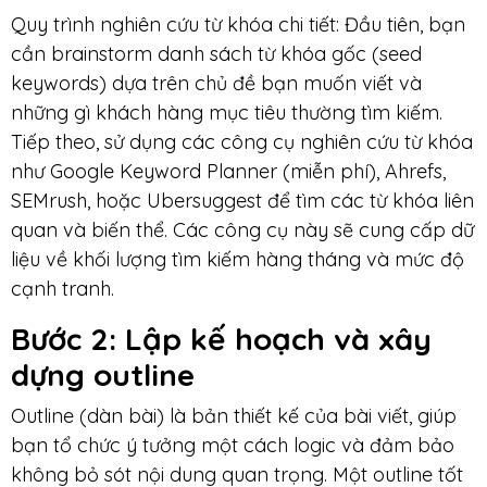
Quy trình nghiên cứu từ khóa chi tiết: Đầu tiên, bạn
cần brainstorm danh sách từ khóa gốc (seed
keywords) dựa trên chủ đề bạn muốn viết và
những gì khách hàng mục tiêu thường tìm kiếm.
Tiếp theo, sử dụng các công cụ nghiên cứu từ khóa
như Google Keyword Planner (miễn phí), Ahrefs,
SEMrush, hoặc Ubersuggest để tìm các từ khóa liên
quan và biến thể. Các công cụ này sẽ cung cấp dữ
liệu về khối lượng tìm kiếm hàng tháng và mức độ
cạnh tranh.
Bước 2: Lập kế hoạch và xây
dựng outline
Outline (dàn bài) là bản thiết kế của bài viết, giúp
bạn tổ chức ý tưởng một cách logic và đảm bảo
không bỏ sót nội dung quan trọng. Một outline tốt