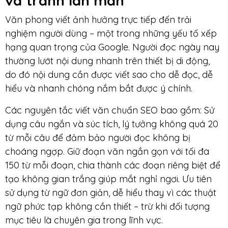
và tránh lan man
Văn phong viết ảnh hưởng trực tiếp đến trải
nghiệm người dùng – một trong những yếu tố xếp
hạng quan trọng của Google. Người đọc ngày nay
thường lướt nội dung nhanh trên thiết bị di động,
do đó nội dung cần được viết sao cho dễ đọc, dễ
hiểu và nhanh chóng nắm bắt được ý chính.
Các nguyên tắc viết văn chuẩn SEO bao gồm: Sử
dụng câu ngắn và súc tích, lý tưởng không quá 20
từ mỗi câu để đảm bảo người đọc không bị
choáng ngợp. Giữ đoạn văn ngắn gọn với tối đa
150 từ mỗi đoạn, chia thành các đoạn riêng biệt để
tạo không gian trắng giúp mắt nghỉ ngơi. Ưu tiên
sử dụng từ ngữ đơn giản, dễ hiểu thay vì các thuật
ngữ phức tạp không cần thiết – trừ khi đối tượng
mục tiêu là chuyên gia trong lĩnh vực.