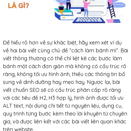
Để hiểu rõ hơn về sự khác biệt, hãy xem xét ví dụ
về hai bài viết cùng chủ đề “cách làm bánh mì”. Bài
viết thông thường có thể chỉ liệt kê các bước làm
bánh một cách đơn giản mà không có cấu trúc rõ
ràng, không tối ưu hình ảnh, thiếu các thông tin bổ
sung về dinh dưỡng hay mẹo hay. Ngược lại, bài
viết chuẩn SEO sẽ có cấu trúc phân cấp rõ ràng
với các tiêu đề H2, H3 hợp lý, hình ảnh được tối ưu
ALT text, nội dung chi tiết từ nguyên liệu, dụng cụ,
quy trình từng bước kèm theo lời khuyên từ chuyên
gia, và được liên kết với các bài viết liên quan khác
trên website.