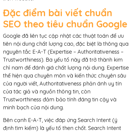
Đặc điểm bài viết chuẩn
SEO theo tiêu chuẩn Google
Google đã liên tục cập nhật các thuật toán để ưu
tiên nội dung chất lượng cao, đặc biệt là thông qua
nguyên tắc E-A-T (Expertise – Authoritativeness –
Trustworthiness). Ba yếu tố này đã trở thành kim
chỉ nam để đánh giá chất lượng nội dung. Expertise
thể hiện qua chuyên môn và kiến thức chuyên sâu
của người viết, Authoritativeness phản ánh uy tín
của tác giả và nguồn thông tin, còn
Trustworthiness đảm bảo tính đáng tin cậy và
minh bạch của nội dung.
Bên cạnh E-A-T, việc đáp ứng Search Intent (ý
định tìm kiếm) là yếu tố then chốt. Search Intent