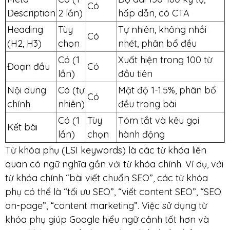
Có
Description
2 lần)
hấp dẫn, có CTA
Heading
Tùy
Tự nhiên, không nhồi
Có
(H2, H3)
chọn
nhét, phân bổ đều
Có (1
Xuất hiện trong 100 từ
Đoạn đầu
Có
lần)
đầu tiên
Nội dung
Có (tự
Mật độ 1-1.5%, phân bổ
Có
chính
nhiên)
đều trong bài
Có (1
Tùy
Tóm tắt và kêu gọi
Kết bài
lần)
chọn
hành động
Từ khóa phụ (LSI keywords) là các từ khóa liên
quan có ngữ nghĩa gần với từ khóa chính. Ví dụ, với
từ khóa chính “bài viết chuẩn SEO”, các từ khóa
phụ có thể là “tối ưu SEO”, “viết content SEO”, “SEO
on-page”, “content marketing”. Việc sử dụng từ
khóa phụ giúp Google hiểu ngữ cảnh tốt hơn và