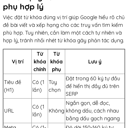
phụ hợp lý
Việc đặt từ khóa đúng vị trí giúp Google hiểu rõ chủ
đề bài viết và xếp hạng cho các truy vấn tìm kiếm
phù hợp. Tuy nhiên, cần làm một cách tự nhiên và
hợp lý, tránh nhồi nhét từ khóa gây phản tác dụng.
Từ
Từ
Vị trí
khóa
khóa
Lưu ý
chính
phụ
Đặt trong 60 ký tự đầu
Tiêu đề
Có (1
Tùy
để hiển thị đầy đủ trên
(H1)
lần)
chọn
SERP
Ngắn gọn, dễ đọc,
Có (1
URL
Không
không dấu, cách nhau
lần)
bằng dấu gạch ngang
Meta
Có (1-
Độ dài 150-160 ký tự,