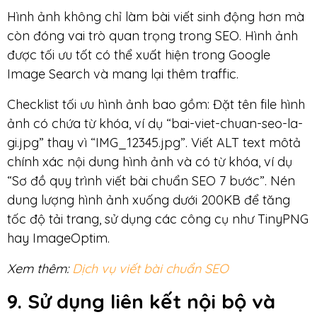
Hình ảnh không chỉ làm bài viết sinh động hơn mà
còn đóng vai trò quan trọng trong SEO. Hình ảnh
được tối ưu tốt có thể xuất hiện trong Google
Image Search và mang lại thêm traffic.
Checklist tối ưu hình ảnh bao gồm: Đặt tên file hình
ảnh có chứa từ khóa, ví dụ “bai-viet-chuan-seo-la-
gi.jpg” thay vì “IMG_12345.jpg”. Viết ALT text môtả
chính xác nội dung hình ảnh và có từ khóa, ví dụ
“Sơ đồ quy trình viết bài chuẩn SEO 7 bước”. Nén
dung lượng hình ảnh xuống dưới 200KB để tăng
tốc độ tải trang, sử dụng các công cụ như TinyPNG
hay ImageOptim.
Xem thêm:
Dịch vụ viết bài chuẩn SEO
9. Sử dụng liên kết nội bộ và