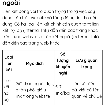
ngoài
Liên kết đóng vai trò quan trọng trong việc xây
dựng cấu trúc website và tăng độ uy tín cho nội
dung. Có hai loại liên kết chính cần quan tâm: liên
kết nội bộ (internal link) dẫn đến các trang khác
trên cùng website và liên kết ngoài (external link)
dẫn đến các trang web khác.
Số
Loại
lượng
Lưu ý quan
liên
Mục đích
khuyến
trọng
kết
nghị
Liên
Giữ chân người đọc,
Liên kết đến
kết
5-7
phân phối giá trị
bài viết có liên
nội
link/bài
link trong website
quan về chủ đề
bộ