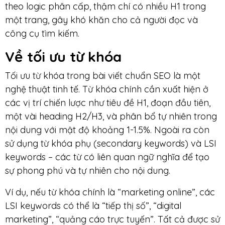
theo logic phân cấp, thậm chí có nhiều H1 trong
một trang, gây khó khăn cho cả người đọc và
công cụ tìm kiếm.
Về tối ưu từ khóa
Tối ưu từ khóa trong bài viết chuẩn SEO là một
nghệ thuật tinh tế. Từ khóa chính cần xuất hiện ở
các vị trí chiến lược như tiêu đề H1, đoạn đầu tiên,
một vài heading H2/H3, và phân bổ tự nhiên trong
nội dung với mật độ khoảng 1-1.5%. Ngoài ra còn
sử dụng từ khóa phụ (secondary keywords) và LSI
keywords – các từ có liên quan ngữ nghĩa để tạo
sự phong phú và tự nhiên cho nội dung.
Ví dụ, nếu từ khóa chính là “marketing online”, các
LSI keywords có thể là “tiếp thị số”, “digital
marketing”, “quảng cáo trực tuyến”. Tất cả được sử