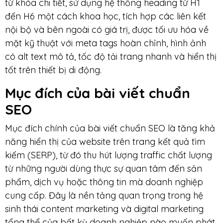
từ khóa chi tiết, sử dụng hệ thống heading từ H1
đến H6 một cách khoa học, tích hợp các liên kết
nội bộ và bên ngoài có giá trị, được tối ưu hóa về
mặt kỹ thuật với meta tags hoàn chỉnh, hình ảnh
có alt text mô tả, tốc độ tải trang nhanh và hiển thị
tốt trên thiết bị di động.
Mục đích của bài viết chuẩn
SEO
Mục đích chính của bài viết chuẩn SEO là tăng khả
năng hiển thị của website trên trang kết quả tìm
kiếm (SERP), từ đó thu hút lượng traffic chất lượng
từ những người dùng thực sự quan tâm đến sản
phẩm, dịch vụ hoặc thông tin mà doanh nghiệp
cung cấp. Đây là nền tảng quan trọng trong hệ
sinh thái content marketing và digital marketing
tổng thể của bất kỳ doanh nghiệp nào muốn phát