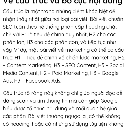
Về cấu trúc và bố cục nội dung
Cấu trúc là một trong những điểm khác biệt dễ
nhận thấy nhất giữa hai loại bài viết. Bài viết chuẩn
SEO tuân theo hệ thống phân cấp heading chặt
chẽ với H1 là tiêu đề chính duy nhất, H2 cho các
phần lớn, H3 cho các phần con, và tiếp tục như
vậy. Ví dụ, một bài viết về marketing có thể có cấu
trúc: H1 – Tiêu đề chính về chiến lược marketing, H2
– Content Marketing, H3 – SEO Content, H3 – Social
Media Content, H2 – Paid Marketing, H3 – Google
Ads, H3 – Facebook Ads.
Cấu trúc rõ ràng này không chỉ giúp người đọc dễ
dàng scan và tìm thông tin mà còn giúp Google
hiểu được tổ chức nội dung và mối quan hệ giữa
các phần. Bài viết thường ngược lại, có thể không
có heading, hoặc có nhưng sử dụng tùy tiện không