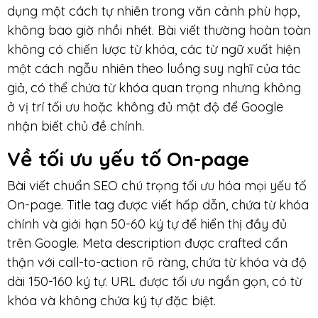
dụng một cách tự nhiên trong văn cảnh phù hợp,
không bao giờ nhồi nhét. Bài viết thường hoàn toàn
không có chiến lược từ khóa, các từ ngữ xuất hiện
một cách ngẫu nhiên theo luồng suy nghĩ của tác
giả, có thể chứa từ khóa quan trọng nhưng không
ở vị trí tối ưu hoặc không đủ mật độ để Google
nhận biết chủ đề chính.
Về tối ưu yếu tố On-page
Bài viết chuẩn SEO chú trọng tối ưu hóa mọi yếu tố
On-page. Title tag được viết hấp dẫn, chứa từ khóa
chính và giới hạn 50-60 ký tự để hiển thị đầy đủ
trên Google. Meta description được crafted cẩn
thận với call-to-action rõ ràng, chứa từ khóa và độ
dài 150-160 ký tự. URL được tối ưu ngắn gọn, có từ
khóa và không chứa ký tự đặc biệt.