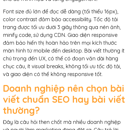
Font size đủ lớn để đọc dễ dàng (tối thiểu 16px),
color contrast đảm bảo accessibility. Tốc độ tải
trang được tối ưu dưới 3 giây thông qua nén ảnh,
minify code, sử dụng CDN. Giao diện responsive
đảm bảo hiển thị hoàn hảo trên mọi kích thước
màn hình từ mobile đến desktop. Bài viết thường ít
chú trọng đến UX, có thể có đoạn văn dài hàng
chục câu, ít visual breaks, không tối ưu tốc độ tải,
và giao diện có thể không responsive tốt.
Doanh nghiệp nên chọn bài
viết chuẩn SEO hay bài viết
thường?
Đây là câu hỏi then chốt mà nhiều doanh nghiệp
và người làm marketing đang đặt ra. Câu trả lời