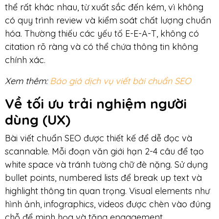
thể rất khác nhau, từ xuất sắc đến kém, vì không
có quy trình review và kiểm soát chất lượng chuẩn
hóa. Thường thiếu các yếu tố E-E-A-T, không có
citation rõ ràng và có thể chứa thông tin không
chính xác.
Xem thêm:
Báo giá dịch vụ viết bài chuẩn SEO
Về tối ưu trải nghiệm người
dùng (UX)
Bài viết chuẩn SEO được thiết kế để dễ đọc và
scannable. Mỗi đoạn văn giới hạn 2-4 câu để tạo
white space và tránh tường chữ đè nặng. Sử dụng
bullet points, numbered lists để break up text và
highlight thông tin quan trọng. Visual elements như
hình ảnh, infographics, videos được chèn vào đúng
chỗ để minh họa và tăng engagement.