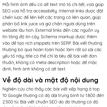
Mỗi hình ảnh đều có alt text mô tả chi tiết, vừa giúp
SEO vừa hỗ trợ accessibility. Internal links được đặt
chiến lược để liên kết các trang có liên quan, giúp
phân bổ link juice và giữ chân người dùng trên
website lâu hơn. External links đến các nguồn uy
tín tăng độ tin cậy. Schema markup được thêm
vào để tạo rich snippets trên SERP. Bài viết thường
thường bỏ qua hoàn toàn hoặc làm rất sơ sài các
yếu tố này, title có thể chỉ là tiêu đề bài viết đơn
thuần, không có meta description hoặc để mặc
định, hình ảnh không có alt text.
Về độ dài và mật độ nội dung
Nghiên cứu cho thấy các bài viết xếp hạng ở top
10 Google thường có độ dài trung bình từ 1.800 đến
2.500 từ. Bài viết chuẩn SEO do đó thường có độ