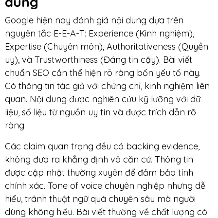
dung
Google hiện nay đánh giá nội dung dựa trên
nguyên tắc E-E-A-T: Experience (Kinh nghiệm),
Expertise (Chuyên môn), Authoritativeness (Quyền
uy), và Trustworthiness (Đáng tin cậy). Bài viết
chuẩn SEO cần thể hiện rõ ràng bốn yếu tố này.
Có thông tin tác giả với chứng chỉ, kinh nghiệm liên
quan. Nội dung được nghiên cứu kỹ lưỡng với dữ
liệu, số liệu từ nguồn uy tín và được trích dẫn rõ
ràng.
Các claim quan trọng đều có backing evidence,
không đưa ra khẳng định vô căn cứ. Thông tin
được cập nhật thường xuyên để đảm bảo tính
chính xác. Tone of voice chuyên nghiệp nhưng dễ
hiểu, tránh thuật ngữ quá chuyên sâu mà người
dùng không hiểu. Bài viết thường về chất lượng có