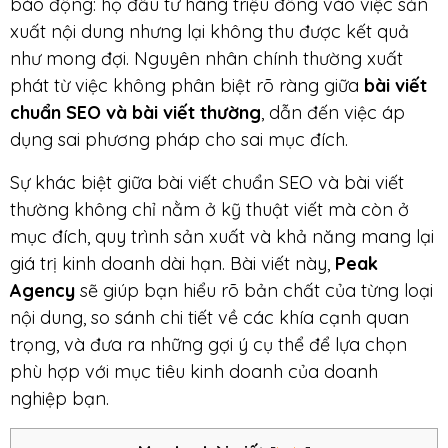
báo động: họ đầu tư hàng triệu đồng vào việc sản
xuất nội dung nhưng lại không thu được kết quả
như mong đợi. Nguyên nhân chính thường xuất
phát từ việc không phân biệt rõ ràng giữa
bài viết
chuẩn SEO và bài viết thường
, dẫn đến việc áp
dụng sai phương pháp cho sai mục đích.
Sự khác biệt giữa bài viết chuẩn SEO và bài viết
thường không chỉ nằm ở kỹ thuật viết mà còn ở
mục đích, quy trình sản xuất và khả năng mang lại
giá trị kinh doanh dài hạn. Bài viết này,
Peak
Agency
sẽ giúp bạn hiểu rõ bản chất của từng loại
nội dung, so sánh chi tiết về các khía cạnh quan
trọng, và đưa ra những gợi ý cụ thể để lựa chọn
phù hợp với mục tiêu kinh doanh của doanh
nghiệp bạn.