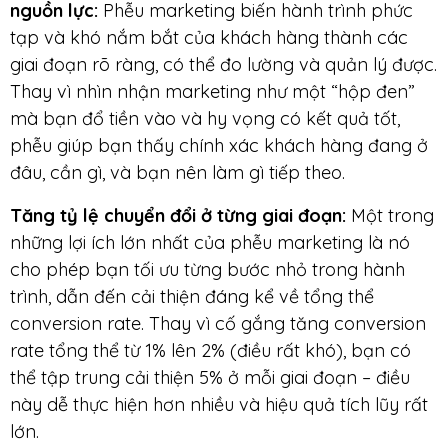
nguồn lực
:
Phễu marketing biến hành trình phức
tạp và khó nắm bắt của khách hàng thành các
giai đoạn rõ ràng, có thể đo lường và quản lý được.
Thay vì nhìn nhận marketing như một “hộp đen”
mà bạn đổ tiền vào và hy vọng có kết quả tốt,
phễu giúp bạn thấy chính xác khách hàng đang ở
đâu, cần gì, và bạn nên làm gì tiếp theo.
Tăng tỷ lệ chuyển đổi ở từng giai đoạn
:
Một trong
những lợi ích lớn nhất của phễu marketing là nó
cho phép bạn tối ưu từng bước nhỏ trong hành
trình, dẫn đến cải thiện đáng kể về tổng thể
conversion rate. Thay vì cố gắng tăng conversion
rate tổng thể từ 1% lên 2% (điều rất khó), bạn có
thể tập trung cải thiện 5% ở mỗi giai đoạn – điều
này dễ thực hiện hơn nhiều và hiệu quả tích lũy rất
lớn.