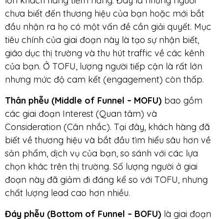
lớn khách hàng tiềm năng. Đây là những người
chưa biết đến thương hiệu của bạn hoặc mới bắt
đầu nhận ra họ có một vấn đề cần giải quyết. Mục
tiêu chính của giai đoạn này là tạo sự nhận biết,
giáo dục thị trường và thu hút traffic về các kênh
của bạn. Ở TOFU, lượng người tiếp cận là rất lớn
nhưng mức độ cam kết (engagement) còn thấp.
Thân phễu (Middle of Funnel – MOFU)
bao gồm
các giai đoạn Interest (Quan tâm) và
Consideration (Cân nhắc). Tại đây, khách hàng đã
biết về thương hiệu và bắt đầu tìm hiểu sâu hơn về
sản phẩm, dịch vụ của bạn, so sánh với các lựa
chọn khác trên thị trường. Số lượng người ở giai
đoạn này đã giảm đi đáng kể so với TOFU, nhưng
chất lượng lead cao hơn nhiều.
Đáy phễu (Bottom of Funnel – BOFU)
là giai đoạn