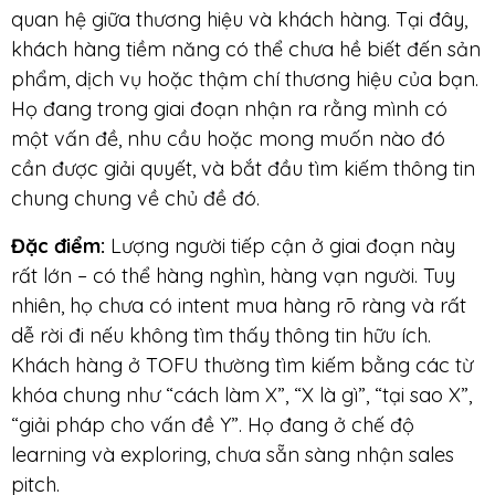
quan hệ giữa thương hiệu và khách hàng. Tại đây,
khách hàng tiềm năng có thể chưa hề biết đến sản
phẩm, dịch vụ hoặc thậm chí thương hiệu của bạn.
Họ đang trong giai đoạn nhận ra rằng mình có
một vấn đề, nhu cầu hoặc mong muốn nào đó
cần được giải quyết, và bắt đầu tìm kiếm thông tin
chung chung về chủ đề đó.
Đặc điểm:
Lượng người tiếp cận ở giai đoạn này
rất lớn – có thể hàng nghìn, hàng vạn người. Tuy
nhiên, họ chưa có intent mua hàng rõ ràng và rất
dễ rời đi nếu không tìm thấy thông tin hữu ích.
Khách hàng ở TOFU thường tìm kiếm bằng các từ
khóa chung như “cách làm X”, “X là gì”, “tại sao X”,
“giải pháp cho vấn đề Y”. Họ đang ở chế độ
learning và exploring, chưa sẵn sàng nhận sales
pitch.