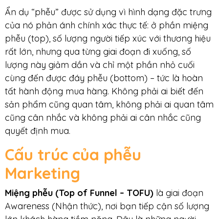
Ẩn dụ “phễu” được sử dụng vì hình dạng đặc trưng
của nó phản ánh chính xác thực tế: ở phần miệng
phễu (top), số lượng người tiếp xúc với thương hiệu
rất lớn, nhưng qua từng giai đoạn đi xuống, số
lượng này giảm dần và chỉ một phần nhỏ cuối
cùng đến được đáy phễu (bottom) – tức là hoàn
tất hành động mua hàng. Không phải ai biết đến
sản phẩm cũng quan tâm, không phải ai quan tâm
cũng cân nhắc và không phải ai cân nhắc cũng
quyết định mua.
Cấu trú
c của phễu
Marketing
Miệng phễu (Top of Funnel – TOFU)
là giai đoạn
Awareness (Nhận thức), nơi bạn tiếp cận số lượng