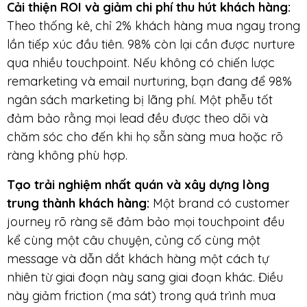
Cải thiện ROI và giảm chi phí thu hút khách hàng
:
Theo thống kê, chỉ 2% khách hàng mua ngay trong
lần tiếp xúc đầu tiên. 98% còn lại cần được nurture
qua nhiều touchpoint. Nếu không có chiến lược
remarketing và email nurturing, bạn đang để 98%
ngân sách marketing bị lãng phí. Một phễu tốt
đảm bảo rằng mọi lead đều được theo dõi và
chăm sóc cho đến khi họ sẵn sàng mua hoặc rõ
ràng không phù hợp.
Tạo trải nghiệm nhất quán và xây dựng lòng
trung thành khách hàng
:
Một brand có customer
journey rõ ràng sẽ đảm bảo mọi touchpoint đều
kể cùng một câu chuyện, củng cố cùng một
message và dẫn dắt khách hàng một cách tự
nhiên từ giai đoạn này sang giai đoạn khác. Điều
này giảm friction (ma sát) trong quá trình mua