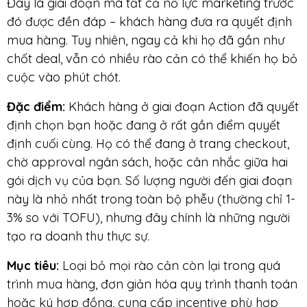
Đây là giai đoạn mà tất cả nỗ lực marketing trước
đó được đền đáp – khách hàng đưa ra quyết định
mua hàng. Tuy nhiên, ngay cả khi họ đã gần như
chốt deal, vẫn có nhiều rào cản có thể khiến họ bỏ
cuộc vào phút chót.
Đặc điểm:
Khách hàng ở giai đoạn Action đã quyết
định chọn bạn hoặc đang ở rất gần điểm quyết
định cuối cùng. Họ có thể đang ở trang checkout,
chờ approval ngân sách, hoặc cân nhắc giữa hai
gói dịch vụ của bạn. Số lượng người đến giai đoạn
này là nhỏ nhất trong toàn bộ phễu (thường chỉ 1-
3% so với TOFU), nhưng đây chính là những người
tạo ra doanh thu thực sự.
Mục tiêu:
Loại bỏ mọi rào cản còn lại trong quá
trình mua hàng, đơn giản hóa quy trình thanh toán
hoặc ký hợp đồng, cung cấp incentive phù hợp