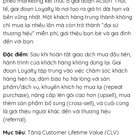
phễu marketing kết thúc ở giai đoạn Action. Thực
tế, giai đoạn Loyalty là nơi tạo ra giá trị dài hạn và
bền vững nhất. Một khách hàng trung thành không
chỉ mua lại nhiều lần mà còn trở thành “đại sứ
thương hiệu” miễn phí, giới thiệu bạn bè và gia đình
đến với bạn.
Đặc điểm:
Sau khi hoàn tất giao dịch mua đầu tiên,
hành trình của khách hàng không dừng lại. Giai
đoạn Loyalty tập trung vào việc chăm sóc khách
hàng hiện tại, đảm bảo họ hài lòng với sản
phẩm/dịch vụ, khuyến khích họ mua lại (repeat
purchase), nâng cấp lên gói cao hơn (upsell), mua
thêm sản phẩm bổ sung (cross-sell), và cuối cùng
là giới thiệu người khác đến với thương hiệu
(referral).
Mục tiêu:
Tăng Customer Lifetime Value (CLV)