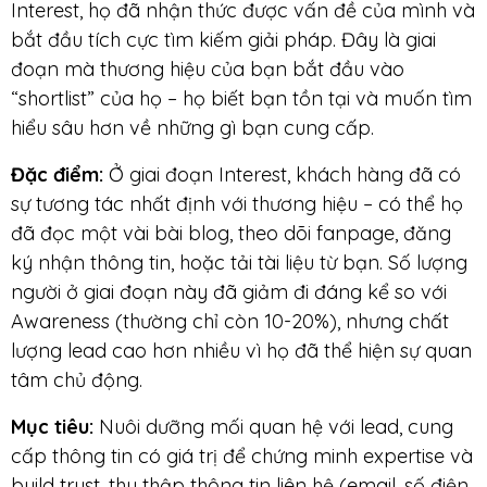
Interest, họ đã nhận thức được vấn đề của mình và
bắt đầu tích cực tìm kiếm giải pháp. Đây là giai
đoạn mà thương hiệu của bạn bắt đầu vào
“shortlist” của họ – họ biết bạn tồn tại và muốn tìm
hiểu sâu hơn về những gì bạn cung cấp.
Đặc điểm:
Ở giai đoạn Interest, khách hàng đã có
sự tương tác nhất định với thương hiệu – có thể họ
đã đọc một vài bài blog, theo dõi fanpage, đăng
ký nhận thông tin, hoặc tải tài liệu từ bạn. Số lượng
người ở giai đoạn này đã giảm đi đáng kể so với
Awareness (thường chỉ còn 10-20%), nhưng chất
lượng lead cao hơn nhiều vì họ đã thể hiện sự quan
tâm chủ động.
Mục tiêu:
Nuôi dưỡng mối quan hệ với lead, cung
cấp thông tin có giá trị để chứng minh expertise và
build trust, thu thập thông tin liên hệ (email, số điện