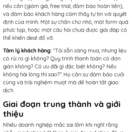
nếu cần (giảm giá, free trial, đảm bảo hoàn tiền),
và đảm bảo khách hàng cảm thấy tự tin với quyết
định của mình. Một sự chần chừ nhỏ, một form quá
phức tạp, hoặc một câu hỏi chưa được giải đáp có
thể khiến deal đổ vỡ.
Tâm lý khách hàng:
“Tôi sẵn sàng mua, nhưng liệu
có rủi ro gì không? Quy trình thanh toán có đơn
giản không? Có ưu đãi gì đặc biệt không? Nếu
không hài lòng thì sao?” Họ cần sự đảm bảo cuối
cùng và trải nghiệm mượt mà để hoàn tất giao
dịch.
Giai đoạn
trung thành và giới
thiệu
Nhiều doanh nghiệp mắc sai lầm khi nghĩ rằng