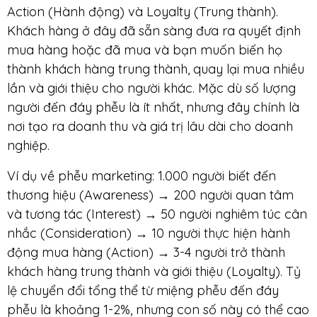
Action (Hành động) và Loyalty (Trung thành).
Khách hàng ở đây đã sẵn sàng đưa ra quyết định
mua hàng hoặc đã mua và bạn muốn biến họ
thành khách hàng trung thành, quay lại mua nhiều
lần và giới thiệu cho người khác. Mặc dù số lượng
người đến đáy phễu là ít nhất, nhưng đây chính là
nơi tạo ra doanh thu và giá trị lâu dài cho doanh
nghiệp.
Ví dụ về phễu marketing: 1.000 người biết đến
thương hiệu (Awareness) → 200 người quan tâm
và tương tác (Interest) → 50 người nghiêm túc cân
nhắc (Consideration) → 10 người thực hiện hành
động mua hàng (Action) → 3-4 người trở thành
khách hàng trung thành và giới thiệu (Loyalty). Tỷ
lệ chuyển đổi tổng thể từ miệng phễu đến đáy
phễu là khoảng 1-2%, nhưng con số này có thể cao