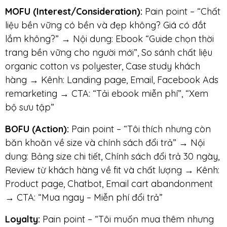
MOFU (Interest/Consideration):
Pain point – “Chất
liệu bền vững có bền và đẹp không? Giá có đắt
lắm không?” → Nội dung: Ebook “Guide chọn thời
trang bền vững cho người mới”, So sánh chất liệu
organic cotton vs polyester, Case study khách
hàng → Kênh: Landing page, Email, Facebook Ads
remarketing → CTA: “Tải ebook miễn phí”, “Xem
bộ sưu tập”
BOFU (Action):
Pain point – “Tôi thích nhưng còn
băn khoăn về size và chính sách đổi trả” → Nội
dung: Bảng size chi tiết, Chính sách đổi trả 30 ngày,
Review từ khách hàng về fit và chất lượng → Kênh:
Product page, Chatbot, Email cart abandonment
→ CTA: “Mua ngay – Miễn phí đổi trả”
Loyalty:
Pain point – “Tôi muốn mua thêm nhưng