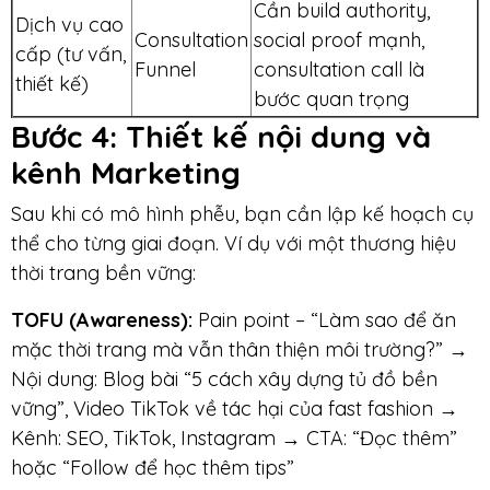
Cần build authority,
Dịch vụ cao
Consultation
social proof mạnh,
cấp (tư vấn,
Funnel
consultation call là
thiết kế)
bước quan trọng
Bước 4
: Thiết kế nội dung và
kênh Marketing
Sau khi có mô hình phễu, bạn cần lập kế hoạch cụ
thể cho từng giai đoạn. Ví dụ với một thương hiệu
thời trang bền vững:
TOFU (Awareness):
Pain point – “Làm sao để ăn
mặc thời trang mà vẫn thân thiện môi trường?” →
Nội dung: Blog bài “5 cách xây dựng tủ đồ bền
vững”, Video TikTok về tác hại của fast fashion →
Kênh: SEO, TikTok, Instagram → CTA: “Đọc thêm”
hoặc “Follow để học thêm tips”