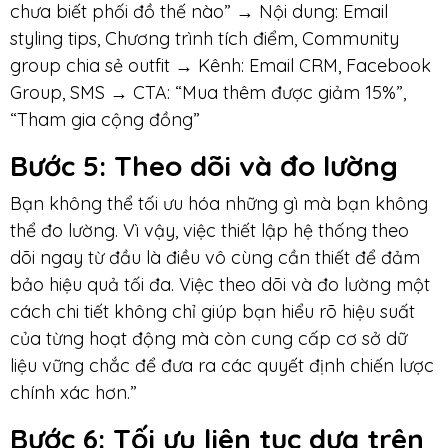
chưa biết phối đồ thế nào” → Nội dung: Email
styling tips, Chương trình tích điểm, Community
group chia sẻ outfit → Kênh: Email CRM, Facebook
Group, SMS → CTA: “Mua thêm được giảm 15%”,
“Tham gia cộng đồng”
Bước 5
: Theo dõi và đo lường
Bạn không thể tối ưu hóa những gì mà bạn không
thể đo lường. Vì vậy, việc thiết lập hệ thống theo
dõi ngay từ đầu là điều vô cùng cần thiết để đảm
bảo hiệu quả tối đa. Việc theo dõi và đo lường một
cách chi tiết không chỉ giúp bạn hiểu rõ hiệu suất
của từng hoạt động mà còn cung cấp cơ sở dữ
liệu vững chắc để đưa ra các quyết định chiến lược
chính xác hơn.”
Bước 6
: Tối ưu liên tục dựa trên