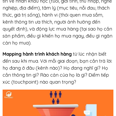
tin về nhân khẩu học (tuổi, giới tính, thu nhập, nghề
nghiệp, địa điểm), tâm lý (mục tiêu, nỗi đau, thách
thức, giá trị sống), hành vi (thói quen mua sắm,
kênh thông tin ưa thích, người ảnh hưởng đến
quyết định), và động lực mua hàng (tại sao họ cần
sản phẩm, điều gì khiến họ mua ngay, điều gì ngăn
cản họ mua).
Mapping hành trình khách hàng
từ lúc nhận biết
đến sau khi mua. Với mỗi giai đoạn, bạn cần trả lời:
họ đang ở đâu (kênh nào)? Họ đang nghĩ gì? Họ
cần thông tin gì? Rào cản của họ là gì? Điểm tiếp
xúc (touchpoint) nào quan trọng?