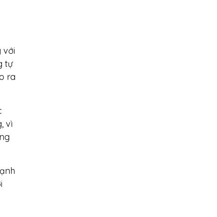
 với
 tự
o ra
c
, vì
ờng
cạnh
i