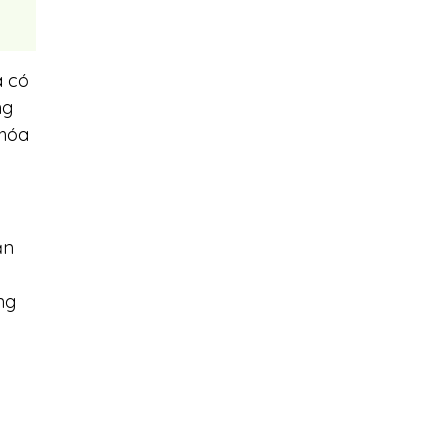
a có
ng
khóa
ản
ng