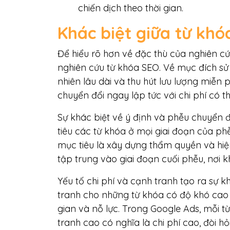
chiến dịch theo thời gian.
Khác biệt giữa từ kh
Để hiểu rõ hơn về đặc thù của nghiên cứ
nghiên cứu từ khóa SEO. Về mục đích s
nhiên lâu dài và thu hút lưu lượng miễn 
chuyển đổi ngay lập tức với chi phí có t
Sự khác biệt về ý định và phễu chuyển 
tiêu các từ khóa ở mọi giai đoạn của p
mục tiêu là xây dựng thẩm quyền và hiện
tập trung vào giai đoạn cuối phễu, nơi 
Yếu tố chi phí và cạnh tranh tạo ra sự k
tranh cho những từ khóa có độ khó cao mà
gian và nỗ lực. Trong Google Ads, mỗi t
tranh cao có nghĩa là chi phí cao, đòi hỏ