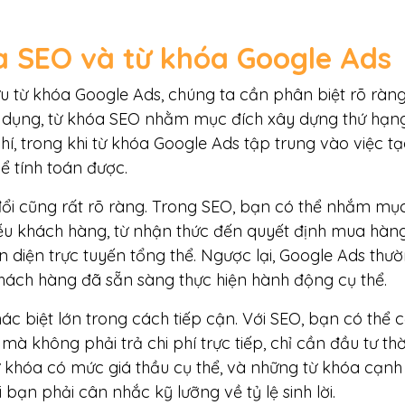
óa SEO và từ khóa Google Ads
u từ khóa Google Ads, chúng ta cần phân biệt rõ ràng
ử dụng, từ khóa SEO nhằm mục đích xây dựng thứ hạng
phí, trong khi từ khóa Google Ads tập trung vào việc tạ
hể tính toán được.
đổi cũng rất rõ ràng. Trong SEO, bạn có thể nhắm mụ
hễu khách hàng, từ nhận thức đến quyết định mua hàng
 diện trực tuyến tổng thể. Ngược lại, Google Ads thư
khách hàng đã sẵn sàng thực hiện hành động cụ thể.
hác biệt lớn trong cách tiếp cận. Với SEO, bạn có thể 
 không phải trả chi phí trực tiếp, chỉ cần đầu tư thờ
ừ khóa có mức giá thầu cụ thể, và những từ khóa cạnh
i bạn phải cân nhắc kỹ lưỡng về tỷ lệ sinh lời.