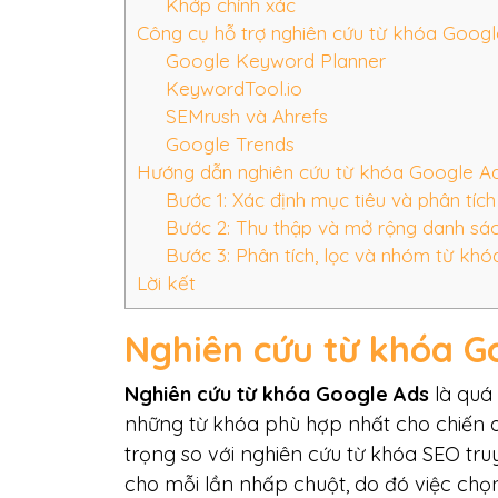
Khớp chính xác
Công cụ hỗ trợ nghiên cứu từ khóa Goog
Google Keyword Planner
KeywordTool.io
SEMrush và Ahrefs
Google Trends
Hướng dẫn nghiên cứu từ khóa Google Ad
Bước 1: Xác định mục tiêu và phân tíc
Bước 2: Thu thập và mở rộng danh sá
Bước 3: Phân tích, lọc và nhóm từ kh
Lời kết
Nghiên cứu từ khóa Go
Nghiên cứu từ khóa Google Ads
là quá 
những từ khóa phù hợp nhất cho chiến d
trọng so với nghiên cứu từ khóa SEO tr
cho mỗi lần nhấp chuột, do đó việc chọn