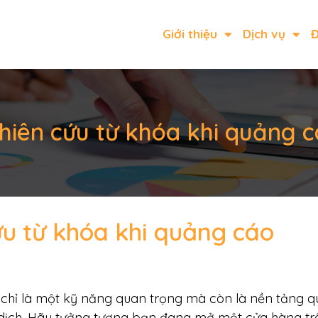
Giới thiệu
Dịch vụ
Đ
iên cứu từ khóa khi quảng 
u từ khóa khi quảng cáo
chỉ là một kỹ năng quan trọng mà còn là nền tảng q
n dịch. Hãy tưởng tượng bạn đang mở một cửa hàng tr