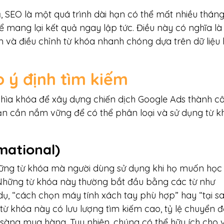
ả, SEO là một quá trình dài hạn có thể mất nhiều thán
ể mang lại kết quả ngay lập tức. Điều này có nghĩa là
 và điều chỉnh từ khóa nhanh chóng dựa trên dữ liệu 
o ý định tìm kiếm
 chìa khóa để xây dựng chiến dịch Google Ads thành c
ạn cần nắm vững để có thể phân loại và sử dụng từ k
mational
)
những từ khóa mà người dùng sử dụng khi họ muốn học 
 Những từ khóa này thường bắt đầu bằng các từ như
Ví dụ, “cách chọn máy tính xách tay phù hợp” hay “tại s
ừ khóa này có lưu lượng tìm kiếm cao, tỷ lệ chuyển đ
 sàng mua hàng. Tuy nhiên, chúng có thể hữu ích cho 