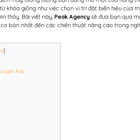
ừ khóa giống như việc chọn vị trí đặt biển hiệu của m
n thấy. Bài viết này,
Peak Agency
sẽ đưa bạn qua m
m cơ bản nhất đến các chiến thuật nâng cao trong ngh
de
]
Google Ads