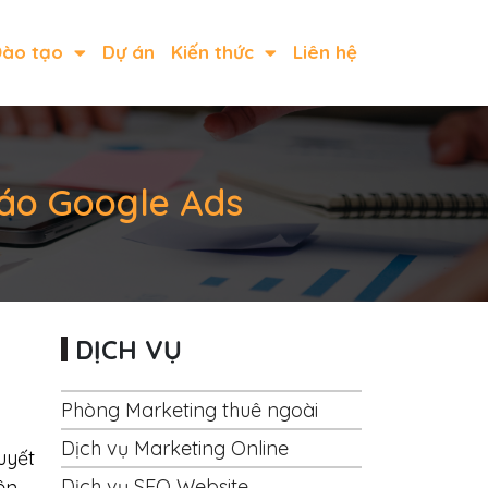
ào tạo
Dự án
Kiến thức
Liên hệ
cáo Google Ads
DỊCH VỤ
Phòng Marketing thuê ngoài
Dịch vụ Marketing Online
uyết
Dịch vụ SEO Website
ên