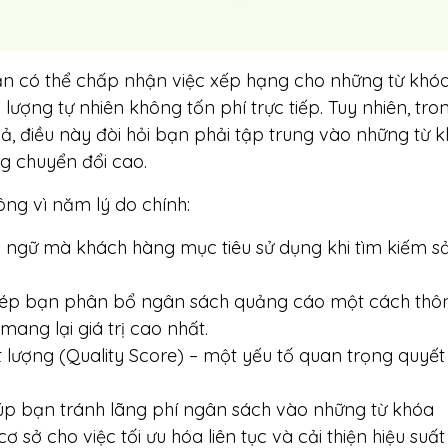
bạn có thể chấp nhận việc xếp hạng cho những từ khó
 lượng tự nhiên không tốn phí trực tiếp. Tuy nhiên, tro
ả, điều này đòi hỏi bạn phải tập trung vào những từ 
g chuyển đổi cao.
ông vì năm lý do chính:
 ngữ mà khách hàng mục tiêu sử dụng khi tìm kiếm s
hép bạn phân bổ ngân sách quảng cáo một cách thô
ang lại giá trị cao nhất.
 lượng (Quality Score) – một yếu tố quan trọng quyết
iúp bạn tránh lãng phí ngân sách vào những từ khóa
ơ sở cho việc tối ưu hóa liên tục và cải thiện hiệu suất