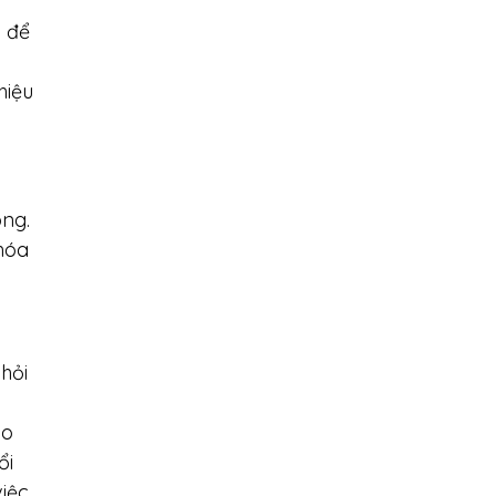
g để
hiệu
ông.
hóa
hỏi
ao
ổi
việc