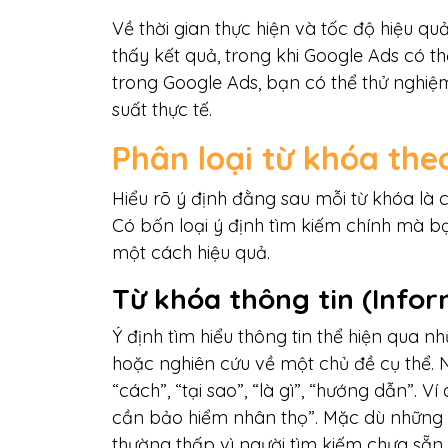
Về thời gian thực hiện và tốc độ hiệu qu
thấy kết quả, trong khi Google Ads có th
trong Google Ads, bạn có thể thử nghiệm
suất thực tế.
Phân loại từ khóa the
Hiểu rõ ý định đằng sau mỗi từ khóa là
Có bốn loại ý định tìm kiếm chính mà b
một cách hiệu quả.
Từ khóa thông tin (Infor
Ý định tìm hiểu thông tin thể hiện qua 
hoặc nghiên cứu về một chủ đề cụ thể.
“cách”, “tại sao”, “là gì”, “hướng dẫn”. 
cần bảo hiểm nhân thọ”. Mặc dù những t
thường thấp vì người tìm kiếm chưa sẵn