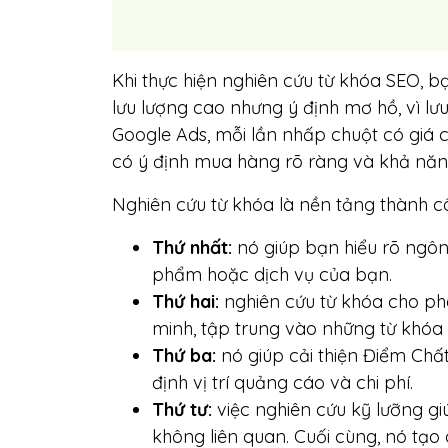
Khi thực hiện nghiên cứu từ khóa SEO, 
lưu lượng cao nhưng ý định mơ hồ, vì lưu
Google Ads, mỗi lần nhấp chuột có giá c
có ý định mua hàng rõ ràng và khả năn
Nghiên cứu từ khóa là nền tảng thành c
Thứ nhất
:
nó giúp bạn hiểu rõ ngôn
phẩm hoặc dịch vụ của bạn.
Thứ hai
:
nghiên cứu từ khóa cho p
minh, tập trung vào những từ khóa m
Thứ ba
:
nó giúp cải thiện Điểm Chất
định vị trí quảng cáo và chi phí.
Thứ tư
:
việc nghiên cứu kỹ lưỡng g
không liên quan. Cuối cùng, nó tạo c