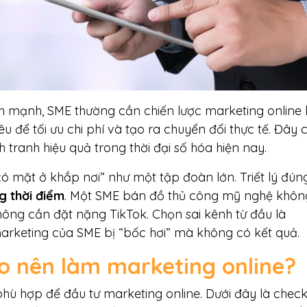
 mạnh, SME thường cần chiến lược marketing online l
u để tối ưu chi phí và tạo ra chuyển đổi thực tế. Đây 
 tranh hiệu quả trong thời đại số hóa hiện nay.
ó mặt ở khắp nơi” như một tập đoàn lớn. Triết lý đún
g thời điểm
. Một SME bán đồ thủ công mỹ nghệ khôn
hông cần đặt nặng TikTok. Chọn sai kênh từ đầu là
rketing của SME bị “bốc hơi” mà không có kết quả.
 nên làm marketing online?
ù hợp để đầu tư marketing online. Dưới đây là checkl