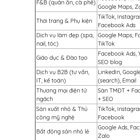
F&B (quán ăn, cà phê)
Google Maps, Z
TikTok, Instagr
Thời trang & Phụ kiện
Facebook Ads
Dịch vụ làm đẹp (spa,
Google Maps, F
nail, tóc)
TikTok
Facebook Ads, 
Giáo dục & Đào tạo
SEO blog
Dịch vụ B2B (tư vấn,
LinkedIn, Googl
IT, kế toán)
(search), Email
Thương mại điện tử
Sàn TMĐT + Fa
ngách
+ SEO
Sản xuất nhỏ & Thủ
TikTok, Instagr
công mỹ nghệ
Facebook
Google Ads, Fa
Bất động sản nhỏ lẻ
Zalo