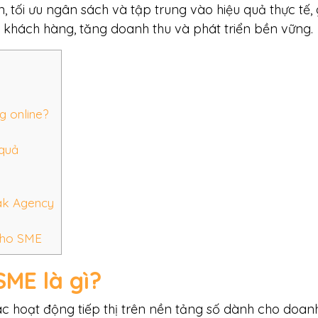
, tối ưu ngân sách và tập trung vào hiệu quả thực tế, 
khách hàng, tăng doanh thu và phát triển bền vững.
 online?
 quả
eak Agency
 cho SME
SME là gì?
c hoạt động tiếp thị trên nền tảng số dành cho doan