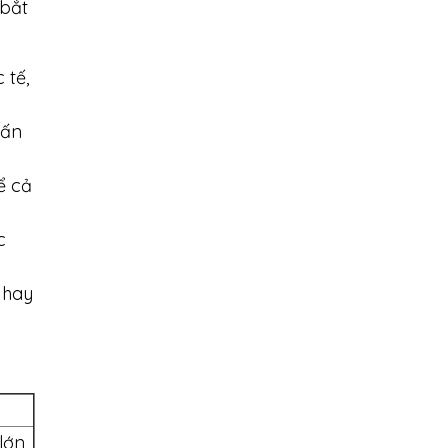
 bắt
 tế,
vấn
ể cả
c
 hay
lớn