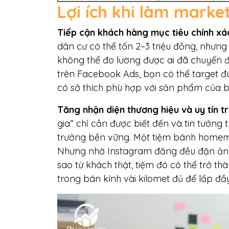
Lợi ích khi làm marke
Tiếp cận khách hàng mục tiêu chính xác
dân cư có thể tốn 2–3 triệu đồng, nhưn
không thể đo lường được ai đã chuyển đ
trên Facebook Ads, bạn có thể target đ
có sở thích phù hợp với sản phẩm của b
Tăng nhận diện thương hiệu và uy tín t
gia” chỉ cần được biết đến và tin tưởng
trưởng bền vững. Một tiệm bánh homema
Nhưng nhờ Instagram đăng đều đặn ảnh
sao từ khách thật, tiệm đó có thể trở t
trong bán kính vài kilomet đủ để lấp đầy