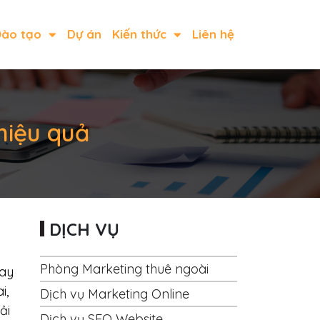
ào tạo
Dự án
Kiến thức
Liên hệ
hiệu quả
DỊCH VỤ
Phòng Marketing thuê ngoài
oay
i,
Dịch vụ Marketing Online
ải
Dịch vụ SEO Website