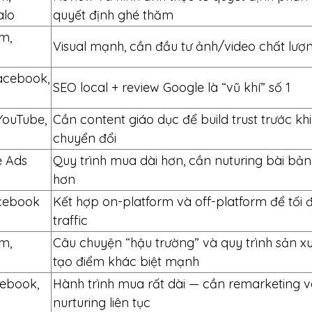
alo
quyết định ghé thăm
am,
Visual mạnh, cần đầu tư ảnh/video chất lượ
acebook,
SEO local + review Google là “vũ khí” số 1
YouTube,
Cần content giáo dục để build trust trước khi
chuyển đổi
e Ads
Quy trình mua dài hơn, cần nuturing bài bản
hơn
cebook
Kết hợp on-platform và off-platform để tối 
traffic
am,
Câu chuyện “hậu trường” và quy trình sản x
tạo điểm khác biệt mạnh
cebook,
Hành trình mua rất dài — cần remarketing 
nurturing liên tục