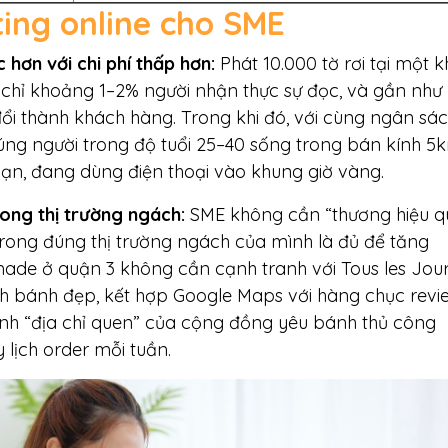
ting online cho SME
 hơn với chi phí thấp hơn:
Phát 10.000 tờ rơi tại một k
g chỉ khoảng 1–2% người nhận thực sự đọc, và gần như
ổi thành khách hàng. Trong khi đó, với cùng ngân sá
úng người trong độ tuổi 25–40 sống trong bán kính 5
ạn, đang dùng điện thoại vào khung giờ vàng.
rong thị trường ngách:
SME không cần “thương hiệu 
 trong đúng thị trường ngách của mình là đủ để tăng
de ở quận 3 không cần cạnh tranh với Tous les Jour
 bánh đẹp, kết hợp Google Maps với hàng chục revi
hành “địa chỉ quen” của cộng đồng yêu bánh thủ công
 lịch order mỗi tuần.