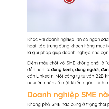
Khác với doanh nghiệp lớn có ngân sách
hoạt, tập trung đúng khách hàng mục tiê
là giải pháp giúp doanh nghiệp nhỏ cạnh
Điểm mấu chốt với SME không phải là “c
đắn hơn là:
đúng kênh, đúng người, đún
cần LinkedIn. Một công ty tư vấn B2B k
nguyên nhân số một khiến ngân sách ma
Doanh nghiệp SME nào
Không phải SME nào cũng ở trạng thái ph