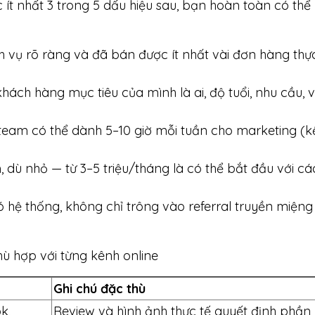
 ít nhất 3 trong 5 dấu hiệu sau, bạn hoàn toàn có thể
vụ rõ ràng và đã bán được ít nhất vài đơn hàng thực
khách hàng mục tiêu của mình là ai, độ tuổi, nhu cầu, 
 team có thể dành 5–10 giờ mỗi tuần cho marketing (k
 dù nhỏ — từ 3–5 triệu/tháng là có thể bắt đầu với cá
hệ thống, không chỉ trông vào referral truyền miệng
ù hợp với từng kênh online
Ghi chú đặc thù
k,
Review và hình ảnh thực tế quyết định phần 