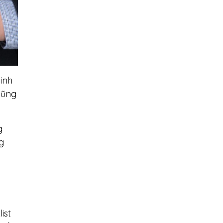
inh
cũng
g
g
ist