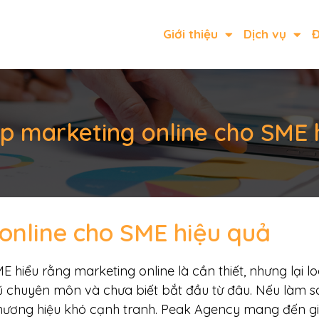
Giới thiệu
Dịch vụ
Đ
áp marketing online cho SME 
online cho SME hiệu quả
E hiểu rằng marketing online là cần thiết, nhưng lại l
ũ chuyên môn và chưa biết bắt đầu từ đâu. Nếu làm sa
 thương hiệu khó cạnh tranh. Peak Agency mang đến gi