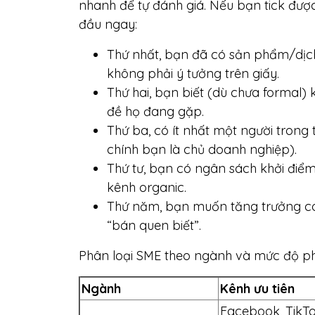
nhanh để tự đánh giá. Nếu bạn tick được
đầu ngay:
Thứ nhất, bạn đã có sản phẩm/dịch 
không phải ý tưởng trên giấy.
Thứ hai, bạn biết (dù chưa formal) 
đề họ đang gặp.
Thứ ba, có ít nhất một người trong
chính bạn là chủ doanh nghiệp).
Thứ tư, bạn có ngân sách khởi điểm,
kênh organic.
Thứ năm, bạn muốn tăng trưởng có 
“bán quen biết”.
Phân loại SME theo ngành và mức độ ph
Ngành
Kênh ưu tiên
Facebook, TikTo