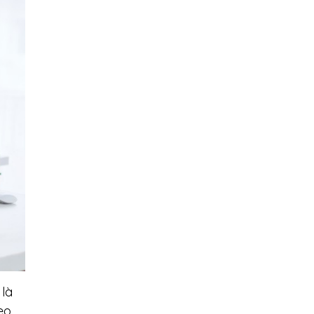
 là
eo