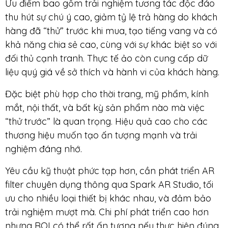
Ưu điểm bao gồm trải nghiệm tương tác độc đáo
thu hút sự chú ý cao, giảm tỷ lệ trả hàng do khách
hàng đã “thử” trước khi mua, tạo tiếng vang và có
khả năng chia sẻ cao, cùng với sự khác biệt so với
đối thủ cạnh tranh. Thực tế ảo còn cung cấp dữ
liệu quý giá về sở thích và hành vi của khách hàng.
Đặc biệt phù hợp cho thời trang, mỹ phẩm, kính
mắt, nội thất, và bất kỳ sản phẩm nào mà việc
“thử trước” là quan trọng. Hiệu quả cao cho các
thương hiệu muốn tạo ấn tượng mạnh và trải
nghiệm đáng nhớ.
Yêu cầu kỹ thuật phức tạp hơn, cần phát triển AR
filter chuyên dụng thông qua Spark AR Studio, tối
ưu cho nhiều loại thiết bị khác nhau, và đảm bảo
trải nghiệm mượt mà. Chi phí phát triển cao hơn
nhưng ROI có thể rất ấn tượng nếu thực hiện đúng