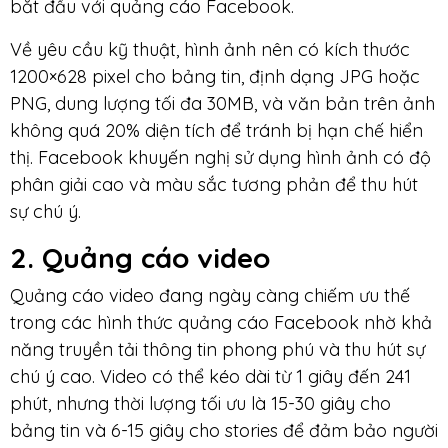
bắt đầu với quảng cáo Facebook.
Về yêu cầu kỹ thuật, hình ảnh nên có kích thước
1200×628 pixel cho bảng tin, định dạng JPG hoặc
PNG, dung lượng tối đa 30MB, và văn bản trên ảnh
không quá 20% diện tích để tránh bị hạn chế hiển
thị. Facebook khuyến nghị sử dụng hình ảnh có độ
phân giải cao và màu sắc tương phản để thu hút
sự chú ý.
2. Quảng cáo video
Quảng cáo video đang ngày càng chiếm ưu thế
trong các hình thức quảng cáo Facebook nhờ khả
năng truyền tải thông tin phong phú và thu hút sự
chú ý cao. Video có thể kéo dài từ 1 giây đến 241
phút, nhưng thời lượng tối ưu là 15-30 giây cho
bảng tin và 6-15 giây cho stories để đảm bảo người