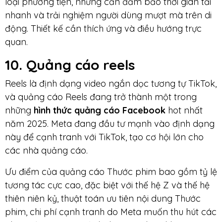
loại phương tiện, nhưng cần đảm bảo thời gian tải
nhanh và trải nghiệm người dùng mượt mà trên di
động. Thiết kế cần thích ứng và điều hướng trực
quan.
10. Quảng cáo reels
Reels là định dạng video ngắn dọc tương tự TikTok,
và quảng cáo Reels đang trở thành một trong
những
hình thức quảng cáo Facebook
hot nhất
năm 2025. Meta đang đầu tư mạnh vào định dạng
này để cạnh tranh với TikTok, tạo cơ hội lớn cho
các nhà quảng cáo.
Ưu điểm của quảng cáo Thước phim bao gồm tỷ lệ
tương tác cực cao, đặc biệt với thế hệ Z và thế hệ
thiên niên kỷ, thuật toán ưu tiên nội dung Thước
phim, chi phí cạnh tranh do Meta muốn thu hút các