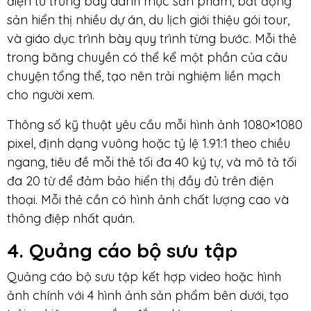
điện tử trưng bày danh mục sản phẩm, bất động
sản hiển thị nhiều dự án, du lịch giới thiệu gói tour,
và giáo dục trình bày quy trình từng bước. Mỗi thẻ
trong băng chuyền có thể kể một phần của câu
chuyện tổng thể, tạo nên trải nghiệm liền mạch
cho người xem.
Thông số kỹ thuật yêu cầu mỗi hình ảnh 1080×1080
pixel, định dạng vuông hoặc tỷ lệ 1.91:1 theo chiều
ngang, tiêu đề mỗi thẻ tối đa 40 ký tự, và mô tả tối
đa 20 từ để đảm bảo hiển thị đầy đủ trên điện
thoại. Mỗi thẻ cần có hình ảnh chất lượng cao và
thông điệp nhất quán.
4. Quảng cáo bộ sưu tập
Quảng cáo bộ sưu tập kết hợp video hoặc hình
ảnh chính với 4 hình ảnh sản phẩm bên dưới, tạo