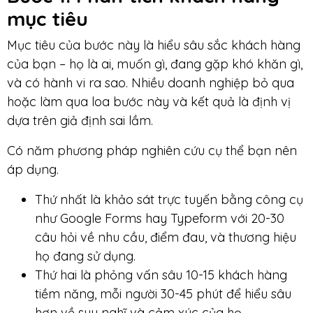
mục tiêu
Mục tiêu của bước này là hiểu sâu sắc khách hàng
của bạn – họ là ai, muốn gì, đang gặp khó khăn gì,
và có hành vi ra sao. Nhiều doanh nghiệp bỏ qua
hoặc làm qua loa bước này và kết quả là định vị
dựa trên giả định sai lầm.
Có năm phương pháp nghiên cứu cụ thể bạn nên
áp dụng.
Thứ nhất là khảo sát trực tuyến bằng công cụ
như Google Forms hay Typeform với 20-30
câu hỏi về nhu cầu, điểm đau, và thương hiệu
họ đang sử dụng.
Thứ hai là phỏng vấn sâu 10-15 khách hàng
tiềm năng, mỗi người 30-45 phút để hiểu sâu
hơn về suy nghĩ và cảm xúc của họ.