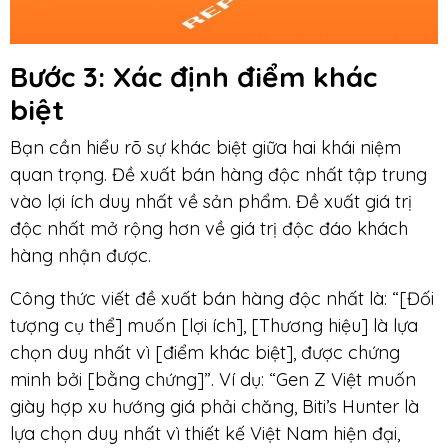
Bước 3
: Xác định điểm khác
biệt
Bạn cần hiểu rõ sự khác biệt giữa hai khái niệm
quan trọng. Đề xuất bán hàng độc nhất tập trung
vào lợi ích duy nhất về sản phẩm. Đề xuất giá trị
độc nhất mở rộng hơn về giá trị độc đáo khách
hàng nhận được.
Công thức viết đề xuất bán hàng độc nhất là: “[Đối
tượng cụ thể] muốn [lợi ích], [Thương hiệu] là lựa
chọn duy nhất vì [điểm khác biệt], được chứng
minh bởi [bằng chứng]”. Ví dụ: “Gen Z Việt muốn
giày hợp xu hướng giá phải chăng, Biti’s Hunter là
lựa chọn duy nhất vì thiết kế Việt Nam hiện đại,