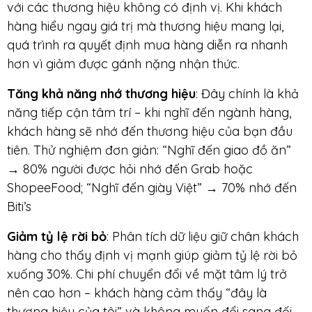
với các thương hiệu không có định vị. Khi khách
hàng hiểu ngay giá trị mà thương hiệu mang lại,
quá trình ra quyết định mua hàng diễn ra nhanh
hơn vì giảm được gánh nặng nhận thức.
Tăng khả năng nhớ thương hiệu
: Đây chính là khả
năng tiếp cận tâm trí – khi nghĩ đến ngành hàng,
khách hàng sẽ nhớ đến thương hiệu của bạn đầu
tiên. Thử nghiệm đơn giản: “Nghĩ đến giao đồ ăn”
→ 80% người được hỏi nhớ đến Grab hoặc
ShopeeFood; “Nghĩ đến giày Việt” → 70% nhớ đến
Biti’s
Giảm tỷ lệ rời bỏ
: Phân tích dữ liệu giữ chân khách
hàng cho thấy định vị mạnh giúp giảm tỷ lệ rời bỏ
xuống 30%. Chi phí chuyển đổi về mặt tâm lý trở
nên cao hơn – khách hàng cảm thấy “đây là
thương hiệu của tôi” và không muốn đổi sang đối