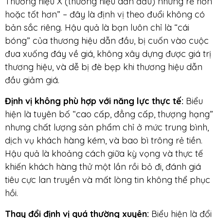
Thương hiệu X (thương hiệu dẫn đầu) nhưng rẻ hơn
hoặc tốt hơn” – đây là định vị theo đuổi không có
bản sắc riêng. Hậu quả là bạn luôn chỉ là “cái
bóng” của thương hiệu dẫn đầu, bị cuốn vào cuộc
đua xuống đáy về giá, không xây dựng được giá trị
thương hiệu, và dễ bị đè bẹp khi thương hiệu dẫn
đầu giảm giá.
Định vị không phù hợp với năng lực thực tế
:
Biểu
hiện là tuyên bố “cao cấp, đẳng cấp, thượng hạng”
nhưng chất lượng sản phẩm chỉ ở mức trung bình,
dịch vụ khách hàng kém, và bao bì trông rẻ tiền.
Hậu quả là khoảng cách giữa kỳ vọng và thực tế
khiến khách hàng thử một lần rồi bỏ đi, đánh giá
tiêu cực lan truyền và mất lòng tin không thể phục
hồi.
Thay đổi định vị quá thường xuyên
:
Biểu hiện là đổi