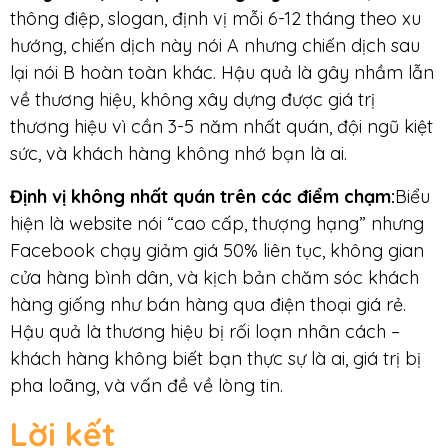
thông điệp, slogan, định vị mỗi 6-12 tháng theo xu
hướng, chiến dịch này nói A nhưng chiến dịch sau
lại nói B hoàn toàn khác. Hậu quả là gây nhầm lẫn
về thương hiệu, không xây dựng được giá trị
thương hiệu vì cần 3-5 năm nhất quán, đội ngũ kiệt
sức, và khách hàng không nhớ bạn là ai.
Định vị không nhất quán trên các điểm chạm
:
Biểu
hiện là website nói “cao cấp, thượng hạng” nhưng
Facebook chạy giảm giá 50% liên tục, không gian
cửa hàng bình dân, và kịch bản chăm sóc khách
hàng giống như bán hàng qua điện thoại giá rẻ.
Hậu quả là thương hiệu bị rối loạn nhân cách –
khách hàng không biết bạn thực sự là ai, giá trị bị
pha loãng, và vấn đề về lòng tin.
Lời kết