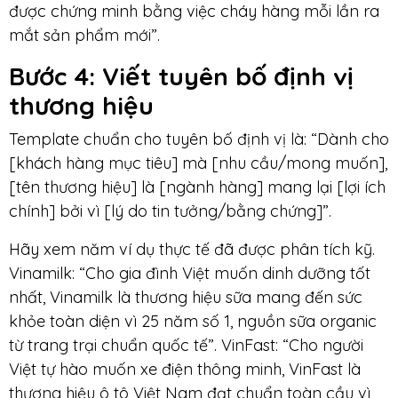
được chứng minh bằng việc cháy hàng mỗi lần ra
mắt sản phẩm mới”.
Bước 4
: Viết tuyên bố định vị
thương hiệu
Template chuẩn cho tuyên bố định vị là: “Dành cho
[khách hàng mục tiêu] mà [nhu cầu/mong muốn],
[tên thương hiệu] là [ngành hàng] mang lại [lợi ích
chính] bởi vì [lý do tin tưởng/bằng chứng]”.
Hãy xem năm ví dụ thực tế đã được phân tích kỹ.
Vinamilk: “Cho gia đình Việt muốn dinh dưỡng tốt
nhất, Vinamilk là thương hiệu sữa mang đến sức
khỏe toàn diện vì 25 năm số 1, nguồn sữa organic
từ trang trại chuẩn quốc tế”. VinFast: “Cho người
Việt tự hào muốn xe điện thông minh, VinFast là
thương hiệu ô tô Việt Nam đạt chuẩn toàn cầu vì