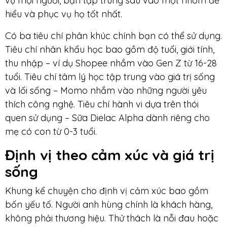
vụ mọi người, bạn tập trung sâu vào một nhóm để
hiểu và phục vụ họ tốt nhất.
Có ba tiêu chí phân khúc chính bạn có thể sử dụng.
Tiêu chí nhân khẩu học bao gồm độ tuổi, giới tính,
thu nhập – ví dụ Shopee nhắm vào Gen Z từ 16-28
tuổi. Tiêu chí tâm lý học tập trung vào giá trị sống
và lối sống – Momo nhắm vào những người yêu
thích công nghệ. Tiêu chí hành vi dựa trên thói
quen sử dụng – Sữa Dielac Alpha dành riêng cho
mẹ có con từ 0-3 tuổi.
Định vị theo cảm xúc và giá trị
sống
Khung kể chuyện cho định vị cảm xúc bao gồm
bốn yếu tố. Người anh hùng chính là khách hàng,
không phải thương hiệu. Thử thách là nỗi đau hoặc