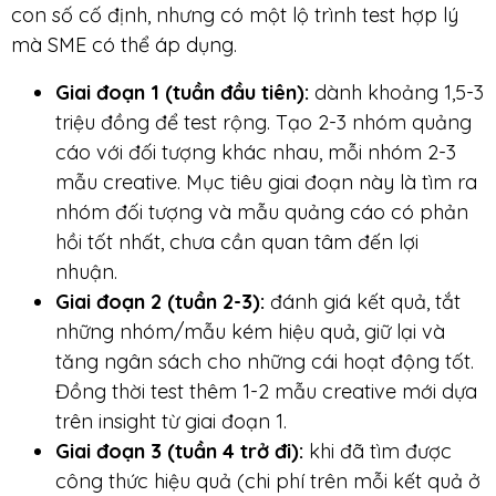
con số cố định, nhưng có một lộ trình test hợp lý
mà SME có thể áp dụng.
Giai đoạn 1 (tuần đầu tiên):
dành khoảng 1,5-3
triệu đồng để test rộng. Tạo 2-3 nhóm quảng
cáo với đối tượng khác nhau, mỗi nhóm 2-3
mẫu creative. Mục tiêu giai đoạn này là tìm ra
nhóm đối tượng và mẫu quảng cáo có phản
hồi tốt nhất, chưa cần quan tâm đến lợi
nhuận.
Giai đoạn 2 (tuần 2-3):
đánh giá kết quả, tắt
những nhóm/mẫu kém hiệu quả, giữ lại và
tăng ngân sách cho những cái hoạt động tốt.
Đồng thời test thêm 1-2 mẫu creative mới dựa
trên insight từ giai đoạn 1.
Giai đoạn 3 (tuần 4 trở đi):
khi đã tìm được
công thức hiệu quả (chi phí trên mỗi kết quả ở