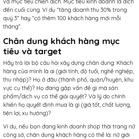
và mục tiêu chiến dịch. Mục tiêu kinh doanh là đích
đến cuối cùng. Ví dụ “tăng doanh thu 30% trong
quý 3” hay “có thêm 100 khách hàng mới mỗi
tháng”.
Chân dung khách hàng mục
tiêu và target
Hãy trả lời bộ câu hỏi xây dựng chân dung: Khách
hàng của mình là ai (giới tính, độ tuổi, nghề nghiệp,
thu nhập)? Họ ở đâu (thành phố, quận/huyện, khu
vực cụ thể)? Họ đang gặp vấn đề gì mà sản
phẩm/dịch vụ có thể giải quyết? Và lý do chính
khiến họ quyết định mua là gì (giá tốt, chất lượng,
tiện lợi, xu hướng)?
Ví dụ, nếu bạn đang kinh doanh shop thời trang nữ
công sở, chân dung khách hàng có thể là: nữ giới