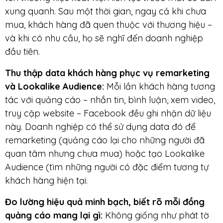
xung quanh. Sau một thời gian, ngay cả khi chưa
mua, khách hàng đã quen thuộc với thương hiệu –
và khi có nhu cầu, họ sẽ nghĩ đến doanh nghiệp
đầu tiên.
Thu thập data khách hàng phục vụ remarketing
và Lookalike Audience:
Mỗi lần khách hàng tương
tác với quảng cáo – nhắn tin, bình luận, xem video,
truy cập website – Facebook đều ghi nhận dữ liệu
này. Doanh nghiệp có thể sử dụng data đó để
remarketing (quảng cáo lại cho những người đã
quan tâm nhưng chưa mua) hoặc tạo Lookalike
Audience (tìm những người có đặc điểm tương tự
khách hàng hiện tại.
Đo lường hiệu quả minh bạch, biết rõ mỗi đồng
quảng cáo mang lại gì:
Không giống như phát tờ