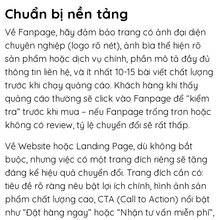
Chuẩn bị nền tảng
Về Fanpage, hãy đảm bảo trang có ảnh đại diện
chuyên nghiệp (logo rõ nét), ảnh bìa thể hiện rõ
sản phẩm hoặc dịch vụ chính, phần mô tả đầy đủ
thông tin liên hệ, và ít nhất 10-15 bài viết chất lượng
trước khi chạy quảng cáo. Khách hàng khi thấy
quảng cáo thường sẽ click vào Fanpage để “kiểm
tra” trước khi mua – nếu Fanpage trống trơn hoặc
không có review, tỷ lệ chuyển đổi sẽ rất thấp.
Về Website hoặc Landing Page, dù không bắt
buộc, nhưng việc có một trang đích riêng sẽ tăng
đáng kể hiệu quả chuyển đổi. Trang đích cần có:
tiêu đề rõ ràng nêu bật lợi ích chính, hình ảnh sản
phẩm chất lượng cao, CTA (Call to Action) nổi bật
như “Đặt hàng ngay” hoặc “Nhận tư vấn miễn phí”,