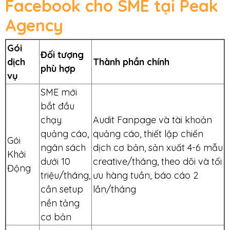
Facebook cho SME tại Peak
Agency
Gói
Đối tượng
dịch
Thành phần chính
phù hợp
vụ
SME mới
bắt đầu
chạy
Audit Fanpage và tài khoản
quảng cáo,
quảng cáo, thiết lập chiến
Gói
ngân sách
dịch cơ bản, sản xuất 4-6 mẫu
Khởi
dưới 10
creative/tháng, theo dõi và tối
Động
triệu/tháng,
ưu hàng tuần, báo cáo 2
cần setup
lần/tháng
nền tảng
cơ bản