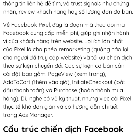
thông tin liên hệ dễ tìm, và trust signals như chứng
nhận, review khách hàng hay số lượng đơn đã bán.
Về Facebook Pixel, đây là đoạn mã theo dõi mà
Facebook cung cấp miễn phí, giúp ghi nhận hành
vi của khách hàng trên website. Lợi ích lớn nhất
của Pixel là cho phép remarketing (quảng cáo lại
cho người đã truy cập website) và tối ưu chiến dịch
theo sự kiện chuyển đổi. Các sự kiện cơ bản cần
cài đặt bao gồm: PageView (xem trang),
AddToCart (thêm vào giỏ), InitiateCheckout (bắt
đầu thanh toán) và Purchase (hoàn thành mua
hàng). Dù nghe có vẻ kỹ thuật, nhưng việc cài Pixel
thực tế khá đơn giản và có hướng dẫn chi tiết
trong Ads Manager.
Cấu trúc chiến dịch Facebook