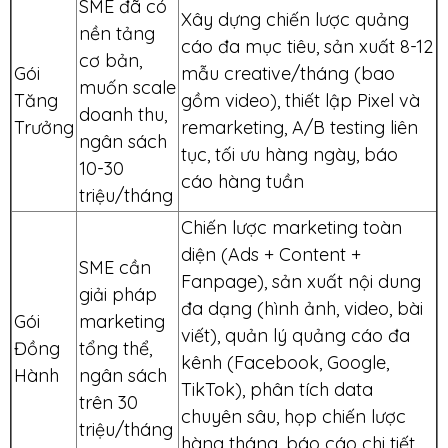
SME đã có
Xây dựng chiến lược quảng
nền tảng
cáo đa mục tiêu, sản xuất 8-12
cơ bản,
Gói
mẫu creative/tháng (bao
muốn scale
Tăng
gồm video), thiết lập Pixel và
doanh thu,
Trưởng
remarketing, A/B testing liên
ngân sách
tục, tối ưu hàng ngày, báo
10-30
cáo hàng tuần
triệu/tháng
Chiến lược marketing toàn
diện (Ads + Content +
SME cần
Fanpage), sản xuất nội dung
giải pháp
đa dạng (hình ảnh, video, bài
Gói
marketing
viết), quản lý quảng cáo đa
Đồng
tổng thể,
kênh (Facebook, Google,
Hành
ngân sách
TikTok), phân tích data
trên 30
chuyên sâu, họp chiến lược
triệu/tháng
hàng tháng, báo cáo chi tiết