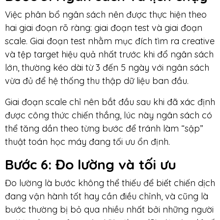
Việc phân bổ ngân sách nên được thực hiện theo
hai giai đoạn rõ ràng: giai đoạn test và giai đoạn
scale. Giai đoạn test nhằm mục đích tìm ra creative
và tệp target hiệu quả nhất trước khi đổ ngân sách
lớn, thường kéo dài từ 3 đến 5 ngày với ngân sách
vừa đủ để hệ thống thu thập dữ liệu ban đầu.
Giai đoạn scale chỉ nên bắt đầu sau khi đã xác định
được công thức chiến thắng, lúc này ngân sách có
thể tăng dần theo từng bước để tránh làm “sập”
thuật toán học máy đang tối ưu ổn định.
Bước 6: Đo lường và tối ưu
Đo lường là bước không thể thiếu để biết chiến dịch
đang vận hành tốt hay cần điều chỉnh, và cũng là
bước thường bị bỏ qua nhiều nhất bởi những người