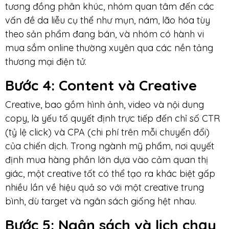
tương đồng phân khúc, nhóm quan tâm đến các
vấn đề da liễu cụ thể như mụn, nám, lão hóa tùy
theo sản phẩm đang bán, và nhóm có hành vi
mua sắm online thường xuyên qua các nền tảng
thương mại điện tử.
Bước 4: Content và Creative
Creative, bao gồm hình ảnh, video và nội dung
copy, là yếu tố quyết định trực tiếp đến chỉ số CTR
(tỷ lệ click) và CPA (chi phí trên mỗi chuyển đổi)
của chiến dịch. Trong ngành mỹ phẩm, nơi quyết
định mua hàng phần lớn dựa vào cảm quan thị
giác, một creative tốt có thể tạo ra khác biệt gấp
nhiều lần về hiệu quả so với một creative trung
bình, dù target và ngân sách giống hệt nhau.
Bước 5: Ngân sách và lịch chạy