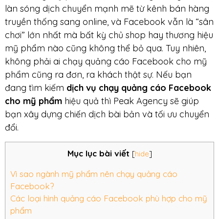
làn sóng dịch chuyển mạnh mẽ từ kênh bán hàng
truyền thống sang online, và Facebook vẫn là “sân
chơi” lớn nhất mà bất kỳ chủ shop hay thương hiệu
mỹ phẩm nào cũng không thể bỏ qua. Tuy nhiên,
không phải ai chạy quảng cáo Facebook cho mỹ
phẩm cũng ra đơn, ra khách thật sự. Nếu bạn
đang tìm kiếm
dịch vụ chạy quảng cáo Facebook
cho mỹ phẩm
hiệu quả thì Peak Agency sẽ giúp
bạn xây dựng chiến dịch bài bản và tối ưu chuyển
đổi.
Mục lục bài viết
[
hide
]
Vì sao ngành mỹ phẩm nên chạy quảng cáo
Facebook?
Các loại hình quảng cáo Facebook phù hợp cho mỹ
phẩm