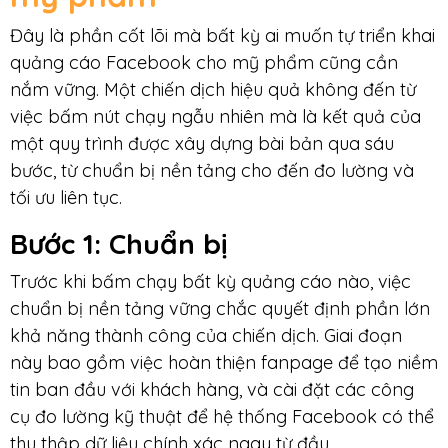
Đây là phần cốt lõi mà bất kỳ ai muốn tự triển khai
quảng cáo Facebook cho mỹ phẩm cũng cần
nắm vững. Một chiến dịch hiệu quả không đến từ
việc bấm nút chạy ngẫu nhiên mà là kết quả của
một quy trình được xây dựng bài bản qua sáu
bước, từ chuẩn bị nền tảng cho đến đo lường và
tối ưu liên tục.
Bước 1: Chuẩn bị
Trước khi bấm chạy bất kỳ quảng cáo nào, việc
chuẩn bị nền tảng vững chắc quyết định phần lớn
khả năng thành công của chiến dịch. Giai đoạn
này bao gồm việc hoàn thiện fanpage để tạo niềm
tin ban đầu với khách hàng, và cài đặt các công
cụ đo lường kỹ thuật để hệ thống Facebook có thể
thu thập dữ liệu chính xác ngay từ đầu.