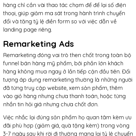
hàng chỉ cần vài thao tác chạm để để lại số điện
thoại, giúp giảm ma sát trong hành trình chuyển
đổi và tăng tỷ lệ điền form so với việc dẫn về
landing page riêng.
Remarketing Ads
Remarketing đóng vai trò then chốt trong toàn bộ
funnel bán hàng mỹ phẩm, bởi phần lớn khách
hàng không mua ngay ở lần tiếp cận đầu tiên. Đối
tượng áp dụng remarketing thường là những người
đã từng truy cập website, xem sản phẩm, thêm
vào giỏ hàng nhưng chưa thanh toán, hoặc từng
nhắn tin hỏi giá nhưng chưa chốt đơn.
Việc nhắc lại đúng sản phẩm họ quan tâm kèm ưu
đãi phù hợp (giảm giá, quà tặng kèm) trong vòng
3-7 ngày sau khi rời đi thường mang lại tỷ lệ chuyển