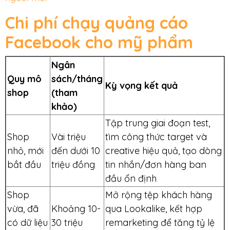
Chi phí chạy quảng cáo
Facebook cho mỹ phẩm
Ngân
Quy mô
sách/tháng
Kỳ vọng kết quả
shop
(tham
khảo)
Tập trung giai đoạn test,
Shop
Vài triệu
tìm công thức target và
nhỏ, mới
đến dưới 10
creative hiệu quả, tạo dòng
bắt đầu
triệu đồng
tin nhắn/đơn hàng ban
đầu ổn định
Shop
Mở rộng tệp khách hàng
vừa, đã
Khoảng 10-
qua Lookalike, kết hợp
có dữ liệu
30 triệu
remarketing để tăng tỷ lệ