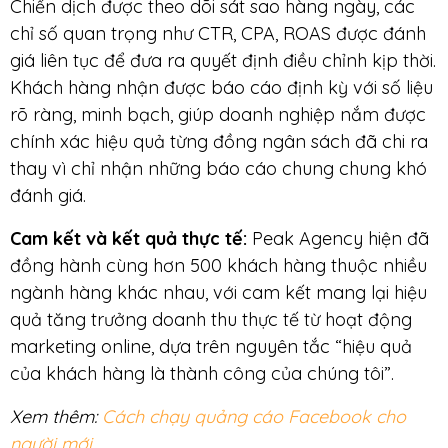
Chiến dịch được theo dõi sát sao hàng ngày, các
chỉ số quan trọng như CTR, CPA, ROAS được đánh
giá liên tục để đưa ra quyết định điều chỉnh kịp thời.
Khách hàng nhận được báo cáo định kỳ với số liệu
rõ ràng, minh bạch, giúp doanh nghiệp nắm được
chính xác hiệu quả từng đồng ngân sách đã chi ra
thay vì chỉ nhận những báo cáo chung chung khó
đánh giá.
Cam kết và kết quả thực tế:
Peak Agency hiện đã
đồng hành cùng hơn 500 khách hàng thuộc nhiều
ngành hàng khác nhau, với cam kết mang lại hiệu
quả tăng trưởng doanh thu thực tế từ hoạt động
marketing online, dựa trên nguyên tắc “hiệu quả
của khách hàng là thành công của chúng tôi”.
Xem thêm:
Cách chạy quảng cáo Facebook cho
người mới