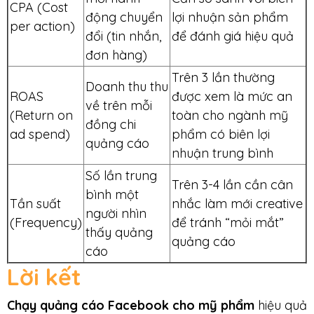
CPA (Cost
động chuyển
lợi nhuận sản phẩm
per action)
đổi (tin nhắn,
để đánh giá hiệu quả
đơn hàng)
Trên 3 lần thường
Doanh thu thu
ROAS
được xem là mức an
về trên mỗi
(Return on
toàn cho ngành mỹ
đồng chi
ad spend)
phẩm có biên lợi
quảng cáo
nhuận trung bình
Số lần trung
Trên 3-4 lần cần cân
bình một
Tần suất
nhắc làm mới creative
người nhìn
(Frequency)
để tránh “mỏi mắt”
thấy quảng
quảng cáo
cáo
Lời kết
Chạy quảng cáo Facebook cho mỹ phẩm
hiệu quả