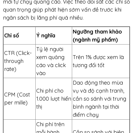
mới tự chạy quảng cáo. Việc theo dõi sát các chỉ số
quan trọng giúp phát hiện sớm vấn đề trước khi
ngân sách bị lãng phí quá nhiều.
Ngưỡng tham khảo
Chỉ số
Ý nghĩa
(ngành mỹ phẩm)
Tỷ lệ người
CTR (Click-
xem quảng
Trên 1% được xem là
through
cáo và click
tương đối tốt
rate)
vào
Dao động theo mùa
Chi phí cho
vụ và độ cạnh tranh,
CPM (Cost
1.000 lượt hiển
cần so sánh với trung
per mille)
thị
bình ngành tại thời
điểm chạy
Chi phí trên
mỗi hành
Cần so sánh với biên