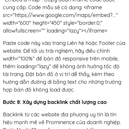
cung cấp. Code mẫu sẽ có dạng: <iframe
src=”https://www.google.com/maps/embed?…”
width=”600″ height=”450″ style=”border:0;”
allowfullscreen=”” loading=”lazy”></iframe>
Paste code này vào trang Liên hệ hoặc Footer của
website. Để tối ưu trải nghiệm, hãy điều chỉnh
width=”100%” để bản đồ responsive trên mobile,
thêm loading=”lazy” để không ảnh hưởng tốc độ
tải trang. Đặt bản đồ ở vị trí dễ thấy, kèm theo
hướng dẫn đường đi bằng text cho những trường
hợp bản đồ không load được.
Bước 8: Xây dựng backlink chất lượng cao
Backlink từ các website địa phương uy tín là tín
hiệu mạnh mẽ về Prominence của doanh nghiệp.