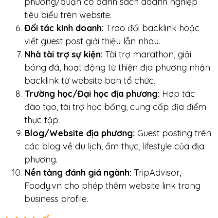
phường/quận có danh sách doanh nghiệp
tiêu biểu trên website.
Đối tác kinh doanh:
Trao đổi backlink hoặc
viết guest post giới thiệu lẫn nhau.
Nhà tài trợ sự kiện:
Tài trợ marathon, giải
bóng đá, hoạt động từ thiện địa phương nhận
backlink từ website ban tổ chức.
Trường học/Đại học địa phương:
Hợp tác
đào tạo, tài trợ học bổng, cung cấp địa điểm
thực tập.
Blog/Website địa phương:
Guest posting trên
các blog về du lịch, ẩm thực, lifestyle của địa
phương.
Nền tảng đánh giá ngành:
TripAdvisor,
Foody.vn cho phép thêm website link trong
business profile.