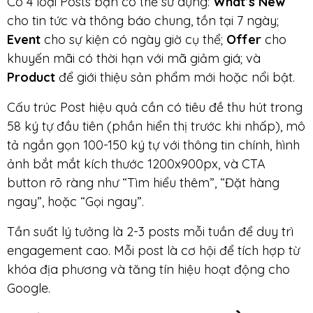
Có 4 loại Posts bạn có thể sử dụng:
What’s New
cho tin tức và thông báo chung, tồn tại 7 ngày;
Event
cho sự kiện có ngày giờ cụ thể;
Offer
cho
khuyến mãi có thời hạn với mã giảm giá; và
Product
để giới thiệu sản phẩm mới hoặc nổi bật.
Cấu trúc Post hiệu quả cần có tiêu đề thu hút trong
58 ký tự đầu tiên (phần hiển thị trước khi nhấp), mô
tả ngắn gọn 100-150 ký tự với thông tin chính, hình
ảnh bắt mắt kích thước 1200x900px, và CTA
button rõ ràng như “Tìm hiểu thêm”, “Đặt hàng
ngay”, hoặc “Gọi ngay”.
Tần suất lý tưởng là 2-3 posts mỗi tuần để duy trì
engagement cao. Mỗi post là cơ hội để tích hợp từ
khóa địa phương và tăng tín hiệu hoạt động cho
Google.