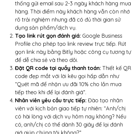
thống gửi email sau 2-3 ngày khách hàng mua
hàng. Thời điểm này khách hàng vẫn còn nhớ
rõ trải nghiệm nhưng đã có đủ thời gian sử
dụng sản phẩm/dịch vụ.
Tạo link rút gọn đánh giá:
Google Business
Profile cho phép tạo link review trực tiếp. Rút
gọn link này bằng Bitly hoặc công cụ tương tự
để dễ chia sẻ và theo dõi.
Đặt QR code tại quầy thanh toán:
Thiết kế QR
code đẹp mắt với lời kêu gọi hấp dẫn như
“Quét mã để nhận ưu đãi 10% cho lần mua
tiếp theo khi để lại đánh giá”.
Nhân viên yêu cầu trực tiếp:
Đào tạo nhân
viên với kịch bản giao tiếp tự nhiên: “Anh/chị
có hài lòng với dịch vụ hôm nay không? Nếu
có, anh/chị có thể dành 30 giây để lại đánh
giá giúp chúng tôi không?”