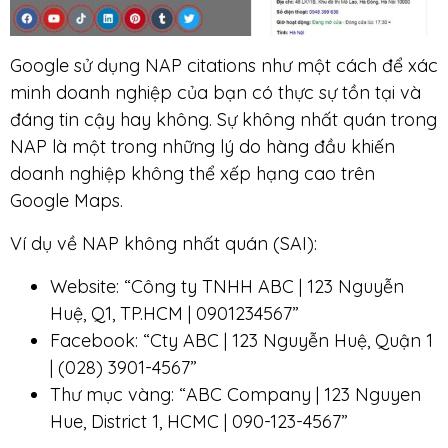
Google sử dụng NAP citations như một cách để xác
minh doanh nghiệp của bạn có thực sự tồn tại và
đáng tin cậy hay không. Sự không nhất quán trong
NAP là một trong những lý do hàng đầu khiến
doanh nghiệp không thể xếp hạng cao trên
Google Maps.
Ví dụ về NAP không nhất quán (SAI):
Website: “Công ty TNHH ABC | 123 Nguyễn
Huệ, Q1, TP.HCM | 0901234567”
Facebook: “Cty ABC | 123 Nguyễn Huệ, Quận 1
| (028) 3901-4567”
Thư mục vàng: “ABC Company | 123 Nguyen
Hue, District 1, HCMC | 090-123-4567”