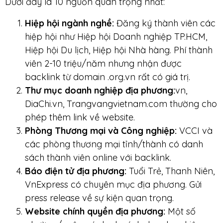
Dưới đây là 10 nguồn quan trọng nhất:
Hiệp hội ngành nghề:
Đăng ký thành viên các
hiệp hội như Hiệp hội Doanh nghiệp TP.HCM,
Hiệp hội Du lịch, Hiệp hội Nhà hàng. Phí thành
viên 2-10 triệu/năm nhưng nhận được
backlink từ domain .org.vn rất có giá trị.
Thư mục doanh nghiệp địa phương:
vn,
DiaChi.vn, Trangvangvietnam.com thường cho
phép thêm link về website.
Phòng Thương mại và Công nghiệp:
VCCI và
các phòng thương mại tỉnh/thành có danh
sách thành viên online với backlink.
Báo điện tử địa phương:
Tuổi Trẻ, Thanh Niên,
VnExpress có chuyên mục địa phương. Gửi
press release về sự kiện quan trọng.
Website chính quyền địa phương:
Một số